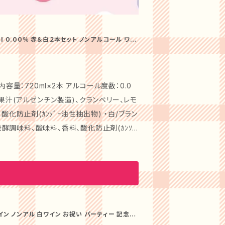
l 0.00％ 赤＆白２本セット ノンアルコール ワイ
ーティー
容量：720ml×2本 アルコール度数：0.0
剤(ｶﾝｿﾞｰ油性抽出物) ・白/ブラン
発酵調味料、酸味料、香料、酸化防止剤(ｶﾝｿﾞ
.012g / エピガロカテキンガレート 29mg /
徴的です。また、ワインを連想させるようなバ
ます。 伝統のワイン造りで培われた最高レ
イン ノンアル 白ワイン お祝い パーティー 記念日
ールゼロ 送料無料