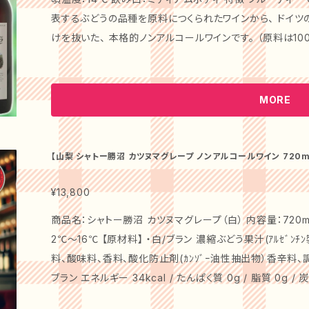
フルーティーな飲み心地が特徴のノンアルコールのワインテ
表するぶどうの品種を原料につくられたワインから、 ドイ
のままの風味の味わいを楽しめます。伝統のワイン造りで
けを抜いた、 本格的ノンアルコールワインです。 （原料は1
み出すことのできた、ノンアルコールのワインテイスト飲料です。 【注意事項】 ※北海道・沖縄県・
っているために、 原産国はドイツです）豊かな果実味と程よ
のお届けは別途送料を頂戴いたします。
ンアルコール（Alc.0.0％）なので、 どなたにも楽しんでお飲みいただけます。 品名：P
RLOT【ピエールゼロ メルロー】 原産国：フランス アルコール
MORE
5℃ 飲み口：ミディアムボディ 特徴 美しいルビー色。甘やかな香りとは対照的に、フレッシュな赤果実の
酸が小気味よいドライな味わい。 余韻にシナモンやナツメ
肉や、スパイスを使った料理と合わせて楽しめるスタイル。
【山梨 シャトー勝沼 カツヌマグレープ ノンアルコールワイン 720ml
ブラン ギフト プレゼント お祝い お礼 贈り物 パーティー
をブレンドし、赤ワイン風に仕立てたアルコール度数0%のワインテイスト飲料
A GRAPE ROUGE【カツヌマグレープ ルージュ】 原産国：
¥13,800
ml 飲み頃温度：12～16℃ 飲み口：やや甘口 特徴 濃いルビー色でベリーなどの甘い果実の香りとスパ
商品名：シャトー勝沼 カツヌマグレープ（白） 内容量：720ml
イシーな香りが満載。 溢れるような果実味に、爽やかな酸
2℃～16℃ 【原材料】 ・白/ブラン 濃縮ぶどう果汁(ｱﾙｾﾞﾝﾁﾝ製造)、レモン、還元澱粉糖化物、発酵調味
うなバランスのとれた心地良い渋みが洗練された飲み心地を
料、酸味料、香料、酸化防止剤(ｶﾝｿﾞｰ油性抽出物）香辛料、調味料(ｱﾐﾉ酸) 【栄養成分表
最高レベルの技術があるからこそ生み出すことのできた、ノンアルコールワ
ブラン エネルギー 34kcal / たんぱく質 0g / 脂質 0g / 炭水
海道・沖縄県・離島へのお届けは別途送料を頂戴いたします
い】 ・白/ブラン シャルドネ、シュナンブラン等のぶどうを