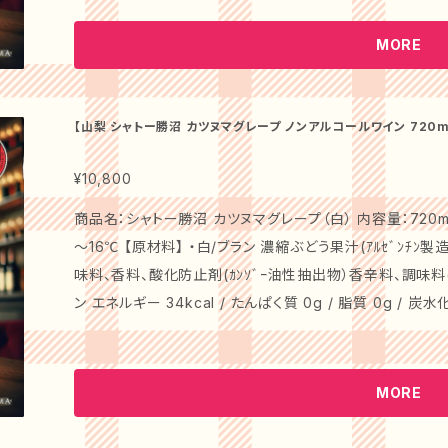
地が特徴のノンアルコールのワインテイスト飲料です。バラ
を楽しめます。伝統のワイン造りで培われた最高レベルの技
MORE
ンアルコールのワインテイスト飲料です。 【アピールポイント】 ・白/ブラン 酒石酸などの有機酸も多く含
まれているので、美容、健康を意識した方にもお薦めです。 【特徴】 アルコールを生成しない特許製法で
「アルコール0.00％」のワインテイストの飲料を開発しま
【山梨 シャトー勝沼 カツヌマグレープ ノンアルコールワイン 720ml
ブラン ギフト プレゼント お祝い お礼 贈り物 パーティー
茶をベースに飲みごたえのある味わいに仕上げました。 ぶ
ワインとは一味違った美味しさを堪能できます。香り高くエ
¥10,800
んのことアジアや中南米のお料理とも相性バッチリの万能タイプのワ
商品名：シャトー勝沼 カツヌマグレープ（白） 内容量：720ml
優雅な黄金色を持ち、アロマティックな香りが広がります。
～16℃ 【原材料】 ・白/ブラン 濃縮ぶどう果汁(ｱﾙｾﾞﾝﾁﾝ製造)、レモン、還元澱粉糖化物、発酵調味料、酸
がきらと光ります。ワインの繊細な味わいを再現したノンアル
味料、香料、酸化防止剤(ｶﾝｿﾞｰ油性抽出物）香辛料、調味料(ｱﾐﾉ酸) 【栄養成分表示/100m
のひとときにぴったりです。山梨の自然が育んだぶどうから
ン エネルギー 34kcal / たんぱく質 0g / 脂質 0g / 炭水化物 8.4
にも万能です。 ご使用方法： グラスに注ぎ、そのままお楽しみください。冷やして飲むことで、より一層爽
白/ブラン シャルドネ、シュナンブラン等のぶどうを使用し
やかにお愉しみいただけます。大切な人へのギフトにも最
徴のノンアルコールのワインテイスト飲料です。バランスの
一品です！特別な日の贈り物にぜひご利用ください。
めます。伝統のワイン造りで培われた最高レベルの技術があ
MORE
コールのワインテイスト飲料です。 【アピールポイント】 ・白/ブラン 酒石酸などの有機酸も多く含まれて
いるので、美容、健康を意識した方にもお薦めです。 【特徴】 アルコールを生成しない特許製法で「アルコ