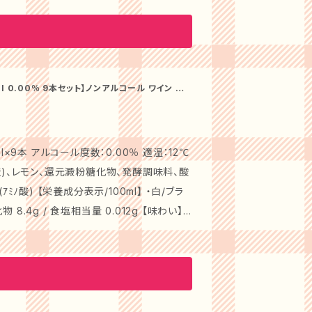
ンスの良い白ワインそのままの風味の味わい
術があるからこそ生み出すことのできた、ノ
した。長年に渡り培ってきたワイン製造技術と緑
 0.00％ 9本セット】ノンアルコール ワイン 白
どう本来の香りや味わいが楽しめ、熟成した
レガントな味わいなので、和食、中華はもちろ
インテイスト飲料です。 【味わい】
×9本 アルコール度数：0.00％ 適温：12℃
爽やかな酸味とともに、フルーツ本来の甘さ
コールワインは、リラックスタイムやお祝い
l】 ・白/ブラ
生まれた、豊かな風味は食事との組み合わせ
g / 食塩相当量 0.012g 【味わい】 ・
、爽やかな酸味とフルーティーな飲み心地が特
適で、お酒が苦手な方やお子様にも喜ばれる
良い白ワインそのままの風味の味わいを楽し
るからこそ生み出すことのできた、ノンアル