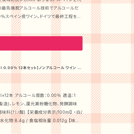
イスト飲料です。バランスの良い白ワインそ
ツの最先端脱アルコール技術でアルコールだ
培われた最高レベルの技術があるからこそ生
00％スペイン産ワイン。ドイツで最終工程を行
離島へ
い酸味の軽い飲み口。 しかも低カロリー。ノ
IERRE ZERO ME
度数：0％ 内容量：750ml 飲み頃温度：1
グのようなスパイシーさも感じられ、赤系のお
南仏産メルローとメルローのブドウジュース
 0.00％ 12本セット】ノンアルコール ワイン 白
です。 品名：KATSUNUM
日本 アルコール度数：0.00％ 内容量：720
×12本 アルコール度数：0.00％ 適温：1
味が特徴的です。また、ワインを連想させるよ
演出します。 伝統のワイン造りで培われた
示/100ml】 ・白/
インです。 【注意事項】 ※北
化物 8.4g / 食塩相当量 0.012g 【味わ
。
使用し、爽やかな酸味とフルーティーな飲み心