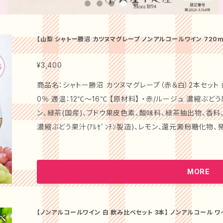
【山梨 シャトー勝沼 カツヌマグレープ ノンアルコールワイン 720m
ン 赤 白 ルージュ ブラン ギフト プレゼント お祝い お礼 贈り物 パ
¥3,400
商品名：シャトー勝沼 カツヌマグレープ（赤＆白）2本セット 内
0％ 適温：12℃～16℃ 【原材料】 ・赤/ルージュ 濃縮ぶどう果汁(アルゼンチン製造)、クランベリー、レモ
ン、緑茶(国産)、ブドウ果皮色素、酸味料、緑茶抽出物、香料、酸化防止
濃縮ぶどう果汁(ｱﾙｾﾞﾝﾁﾝ製造)、レモン、還元澱粉糖化物、
ｰ油性抽出物）香辛料、調味料(ｱﾐﾉ酸) 【栄養成分表示/100ml】 ・赤/ルージュ エネルギー 30kcal / た
んぱく質 0g / 脂質 0g / 炭水化物 7.4g / 食塩相当量 0
ポリフェノール 0.13g ・白/ブラン エネルギー 34kcal / たんぱく質 0g / 脂質 0g / 炭水化物 8.4g /
MORE
食塩相当量 0.012g 【味わい】 ・赤/ルージュ 濃いルビー色でベリーなどの甘い果実の香りとスパイシー
な香りが満載。 溢れるような果実味に、爽やかな酸味が特
ランスのとれた心地良い渋みが洗練された飲み心地を演出し
【ノンアルコールワイン 白 飲み比べセット 3本】 ノンアルコール ワ
ドイツ フランス 日本 ギフト プレゼント ヴェリタス カツヌマ ピエ