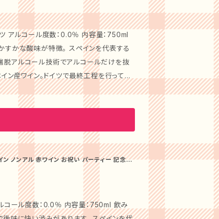
/ブラン シャルドネ、シ
ィーな飲み心地が特徴のノンアルコールのワ
風味の味わいを楽しめます。伝統のワイン造り
イツ アルコール度数：0.0％ 内容量：750ml
できた、ノンアルコールのワインテイスト飲
先端脱アルコール技術でアルコールだけを抜
スペイン産ワイン。ドイツで最終工程を行ってい
の軽い飲み口。 しかも低カロリー。ノンアル
イン製造技術と緑茶をベースに飲みごたえの
ARDONNAY【ピ
楽しめ、熟成したワインとは一味違った美味
％ 内容量：750ml 飲み頃温度：8℃ 飲み
和食、中華はもちろんのことアジアや中南米の
です。
プフルーツのような華やかなアロマと果実味
適し、サラダや魚料理、白身のお肉とも合いま
イン ノンアル 赤ワイン お祝い パーティー 記念日
ールゼロ 送料無料
ルドネとシャルドネのブドウジュースをブレンド
KATSUNUMA GRA
ール度数：0.00％ 内容量：720ml 飲み頃
アルコール度数：0.0％ 内容量：750ml 飲み