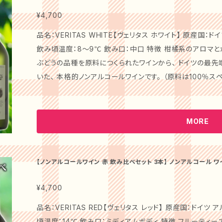
ベルの技術があるからこそ生み出すことのできた、ノンアルコールワインです。 ・白
ュナンブラン等のぶどうを使用し、爽やかな酸味とフルーテ
¥4,700
インテイスト飲料です。バランスの良い白ワインそのままの
品名：VERITAS WHITE【ヴェリタス ホワイト】 原産国：ド
で培われた最高レベルの技術があるからこそ生み出すことの
飲み頃温度：8～9℃ 飲み口：中口 特徴 柑橘系のアロマとかすかな酸味が特徴。 スペインを代表する
料です。 【アピールポイント】 ・赤/ルージュ 緑茶と濃縮果汁をベースに造られた健康を重視したポリフェ
ぶどうの品種を原料につくられたワインから、 ドイツの最
ノール：カテキンが含まれています。 ・白/ブラン 酒石酸などの有機酸も多く含まれているので、美容、健
いた、 本格的ノンアルコールワインです。 （原料は100％
康を意識した方にもお薦めです。 特徴 アルコールを生成しない特許製法で「アルコール0.00％」のワイ
るために、 原産国はドイツです）豊かな果実味と程よい酸味
ンテイストの飲料を開発しました。長年に渡り培ってきたワ
コール（Alc.0.0％）なので、 どなたにも楽しんでお飲みいただけます。 品： PIERRE CH
ある味わいに仕上げました。 ぶどう本来の香りや味わいが
エールゼロ シャルドネ】 原産国：フランス アルコール度数：0
MORE
しさを堪能できます。香り高くエレガントな味わいなので、
口：辛口 特徴 ハーブ、スパイスのアクセントがある前菜に 油分のある料理に合わせると、ほど良い酸味
お料理とも相性バッチリの万能タイプのワインテイスト飲料
が爽やかなフィニッシュに導いてくれます。 白桃やグレー
に、余韻に残る酸味が心地よく広がります。 アペリティフに
【ノンアルコールワイン 赤 飲み比べセット 3本】 ノンアルコール ワ
ドイツ フランス 日本 ギフト プレゼント ヴェリタス カツヌマ ピエ
す。フルーツを使ったデザートとも楽しめます。 南仏産シャ
し、辛口白ワイン風に仕立てたアルコール度数の0%ワインテイスト飲料です。 品名 
¥4,700
PE BLANC【カツヌマグレープ ブラン】 原産国：日本 アルコ
品名：VERITAS RED【ヴェリタス レッド】 原産国：ドイツ 
温度：12～16℃ 飲み口：やや甘口 特徴 シャルドネ、シュナンブラン等のぶどうを使用し、爽やかな酸味と
頃温度：14℃ 飲み口：ミディアムボディ 特徴 フルーティーで後味に快い渋みがあります。 スペインを代