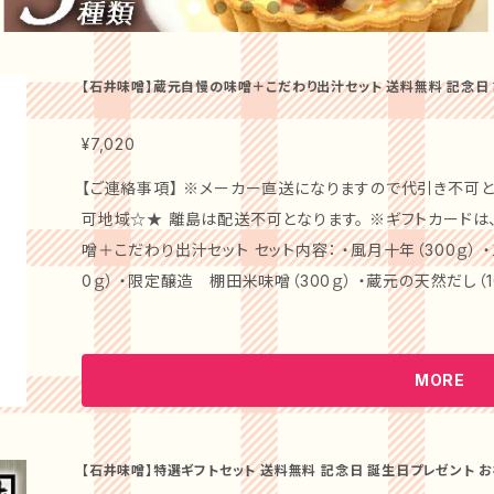
【石井味噌】蔵元自慢の味噌＋こだわり出汁セット 送料無料 記念日 誕
プレゼント
¥7,020
【ご連絡事項】 ※メーカー直送になりますので代引き不可となります
可地域☆★ 離島は配送不可となります。 ※ギフトカードは、お付け出来ません。 商品名：蔵元自慢の味
噌＋こだわり出汁セット セット内容： ・風月十年（300ｇ） 
0ｇ） ・限定醸造 棚田米味噌（300ｇ） ・蔵元の天然だし（
石井味噌自慢の熟成味噌が勢揃い。 三年熟成の「三年蔵赤
感が美味しい「棚田米味噌」、十年味噌をブレンドした「風月
トにしました。 【商品詳細】 「石井味噌」の自慢の味噌と、天然素材にこだわった出汁のセットです。深い
MORE
味わいと香ばしさが引き立て合い、家庭料理を一段と美味しく仕上げます。 この味
選した原材料を使用し、手間を惜しまず心を込めて作られた
べての料理に深い旨味を加え、毎日の食卓を豊かに彩ります。 【特別なシーンを演出します！】 こ
【石井味噌】特選ギフトセット 送料無料 記念日 誕生日プレゼント お祝