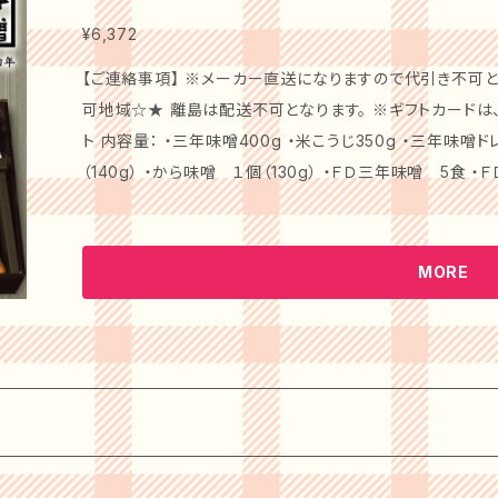
トは、記念日やお祝いの場にぴったりです。高品質な素材と
切な方への贈り物やお礼の品として大変喜ばれます。家庭
¥6,372
届けします。 【安心して楽しめる！】 こだわりの素材を使用し、無添加で健康に配慮した製品ですので、安
【ご連絡事項】 ※メーカー直送になりますので代引き不可と
心してお楽しみいただけます。毎日の食事だけでなく、特別な日
可地域☆★ 離島は配送不可となります。 ※ギフトカードは、お付け出来ません
トに最適！】 贈り物に最適な味噌＋出汁のセットで、送料無
ト 内容量： ・三年味噌400g ・米こうじ350g ・三年味噌
メッセージを込めて、大切な方に喜ばれるプレゼントとしてお選びいただけます
（140g） ・から味噌 １個（130g） ・ＦＤ三年味噌 5食
元自慢の味噌＋こだわり出汁セットをお試しください！あな
人気商品三年味噌・米こうじ味噌に三年味噌ドレッシング・
お手伝いをいたします！
味噌をセットにした。豪華なセットです。 【商品詳細】 「石井味噌」の特選ギフトセットは、伝統的な製法で
作られた風味豊かな味噌を詰合せた特別なギフトです。贈
MORE
みいただけます。 【特別なシーンを演出します！】 このギフトセットは、記念日やお祝いの場にぴったりで
す。特別な素材と手間を惜しまない製法が生み出す味噌は、
るで高級料亭の味わいを家庭でも堪能できる、一品です。 【安心して楽しめる！】 無添加で心に優しい素
材を使用していますので、健康を気にされる方でも安心して
毎日の食卓で、豊かな風味を加えてくれることでしょう。 【ギフトに最適！】 贈り物に最適な詰合せで、送
料無料でお届けいたします。感謝の気持ちやお祝いのメッセ
トとしてお選びいただけます。 ぜひ、「石井味噌」の特選ギフトセットをお試しください！あなたの大切な