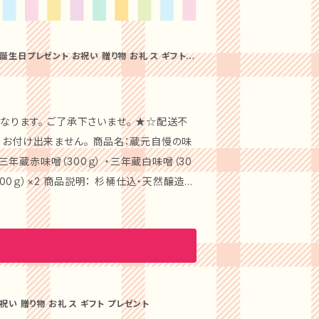
生日プレゼント お祝い 贈り物 お礼 ス ギフト
。 ご了承下さいませ。 ★☆配送不
・三年蔵赤味噌（300ｇ） ・三年蔵白味噌（30
100ｇ）×2 商品説明： 杉桶仕込・天然醸造の
味噌」、一年熟成の「三年蔵白味噌」、粒の食
十年」にこだわりの「蔵元の天然だし」をセッ
噌＋出汁セットは、厳
自慢の逸品です。調和の取れた風味は、す
のセッ
い 贈り物 お礼 ス ギフト プレゼント