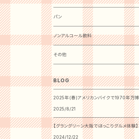
惣菜・レトルト・冷凍
麺類
洋菓子
パン
ケーキ
卵・チーズ・乳製品
和菓子
ノンアルコール飲料
クッキー
水産物・水産加工品
ビール
その他
プリン
缶詰・瓶詰
ワイン
BOOK
BLOG
アイスクリーム
調味料
水・ソフトドリンク
カタログギフト
2025年(春)アメリカンバイクで1970年
ゼリー・ジュレ・コンポート
2025/8/21
【グラングリーン大阪でほっこりグルメ体験】
2024/12/22