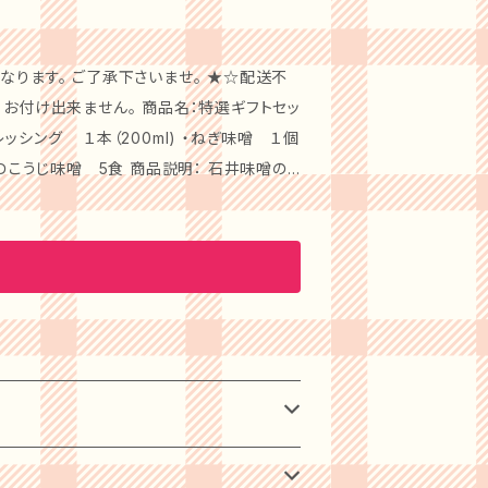
伝統的な製法にこだわった味噌と出汁は、大
での味を一層引き立てる、美味しい体験をお
なります。 ご了承下さいませ。 ★☆配送不
にもぴったりの贈り物になります。 【ギフ
。 商品名：特選ギフトセッ
料でお届けします。感謝の気持ちやお祝いの
ドレッシング １本（200ml) ・ねぎ味噌 １個
。 ぜひ、「石井味噌」の蔵
 ・ＦＤこうじ味噌 5食 商品説明： 石井味噌の
たの大切な瞬間に、特別な味わいを添える
ねぎ味噌から味噌・ＦＤ三年味噌・ＦＤこうじ
られた方に喜ばれる、上質な味わいをお楽し
贈り物やお礼の品として大変喜ばれます。ま
お楽しみいただけます。お料理の隠し味や、
ージを込めて、大切な方に心温まるプレゼン