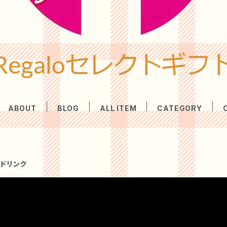
ABOUT
BLOG
ALL ITEM
CATEGORY
トドリンク