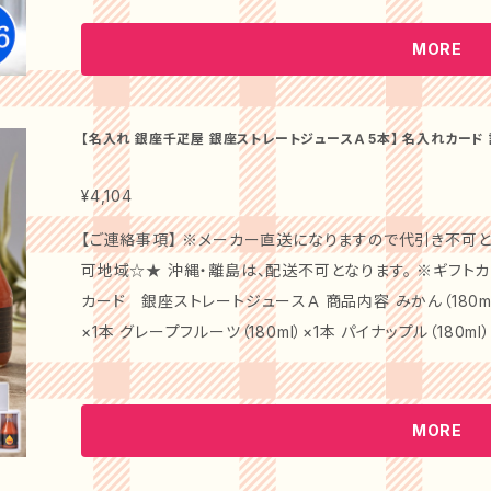
いらないほど水が綺麗な東川町からお届けします。 [ 水質検査データ ] ●硬度：94 ●サルフェート（珪
酸イオン）：35mg/L ●カルシウム：22mg/L ●ph：7.4（
MORE
8.2度 ●ナトリウム：15mg/L ●湧出量：4,600L/min ●カ
【名入れ 銀座千疋屋 銀座ストレートジュースＡ 5本】 名入れカード 
礼【メーカー直送】果物 フルーツ スイーツ ギフト プレゼント
¥4,104
【ご連絡事項】 ※メーカー直送になりますので代引き不可と
可地域☆★ 沖縄・離島は、配送不可となります。 ※ギフトカードは、お
カード 銀座ストレートジュースＡ 商品内容 みかん（180ml）×1本 ぶどう（180ml）×1本 りんご（180ml）
×1本 グレープフルーツ（180ml）×1本 パイナップル（180ml
サイズ 縦15×横33.5×高さ7（cm） 賞味期限 常温365
美味しい果実をそのままぎゅっと美味しいジュースにしまし
イプのジュースです。 名入れタイプ 漢字（ふりがな） 文字数
MORE
りがな6文字以内 ※双子も同様（三つ子対応不可） 生年月
させて頂きます。 字体（フォント） 名前：HGゴシックE 生年月日：HGPゴシ