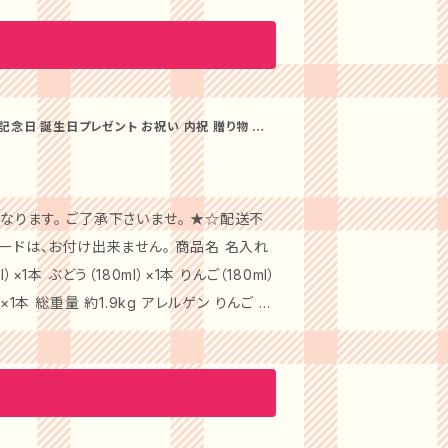
弱アルカリ性） ●マグネシウム：9mg/L ●水温：
リウム：4mg/L
記念日 誕生日プレゼント お祝い 内祝 贈り物 お
なります。 ご了承下さいませ。 ★☆配送不
付け出来ません。 商品名 名入れ
）×1本 総重量 約1.9kg アレルゲン りんご 箱
日間 配送方法 常温 特徴 旬の時期に収穫した、
た。砂糖、香料などを加えない、ストレートタ
 ・漢字3文字以内 ・ひらがな6文字以内 ・ふ
日 西暦 ※文字の大きさは、字数に対し調整
ックE お探しの特別な贈り物