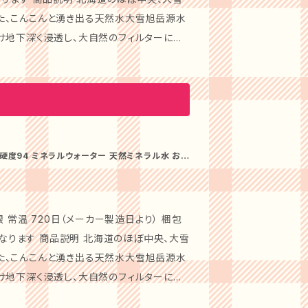
雰囲気を一段と華やかに演出します。特に「レ
た、こんこんと湧き出る天然水大雪旭岳源水
方におすすめです。「ロゼリーニ」は、甘さ控え
け地下深く浸透し、大自然のフィルターによ
わいです。 店主の声： この特
な味わいの水を、全国的にも珍しい上水道が
に特別にするために厳選した2つのフレーバ
ロゼの香りが一体となり、心地よい刺激で心
弱アルカリ性） ●マグネシウム：9mg/L ●水温：
ていただけるはずです。 注意事項：
リウム：4mg/L
い。常温保存が可能ですが、開封後はお早め
み対応しており、離島への配送はお受けでき
の特別なご褒美としても非常におすすめの一
 常温 720日（メーカー製造日より） 梱包
発送になります 商品説明 北海道のほぼ中央、大雪
た、こんこんと湧き出る天然水大雪旭岳源水
け地下深く浸透し、大自然のフィルターによ
な味わいの水を、全国的にも珍しい上水道が