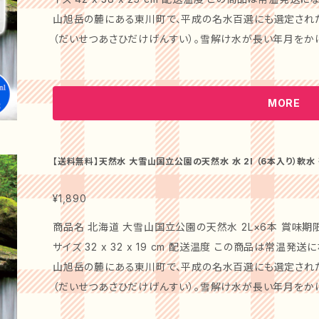
りな飲料です。シャンパングラスに注ぐことで、パーティーの
山旭岳の麓にある東川町で、平成の名水百選にも選定され
モヒート」は、ゆったりとした時間の中でリフレッシュしたい
（だいせつあさひだけげんすい）。雪解け水が長い年月をか
めでおしゃれなシーンにもフィット。さまざまなお料理とも合わせやすい味
ってゆっくりと濾過された理想的なミネラルバランスと自然
別なセットは、日常のコーヒータイムやお祝い事の場をさら
いらないほど水が綺麗な東川町からお届けします。 [ 水質検査データ ] ●硬度：94 ●サルフェート（珪
ーをご用意しました。特に、爽やかなレモンの風味と芳しい
酸イオン）：35mg/L ●カルシウム：22mg/L ●ph：7.4（
MORE
と体を癒します。一度味わっていただければ、その魅力をきっと感じ
8.2度 ●ナトリウム：15mg/L ●湧出量：4,600L/min ●カ
送料無料でお届けいたしますので、ぜひ手軽にご購入くださ
にお召し上がりいただくことをおすすめします。国内配送の
【送料無料】天然水 大雪山国立公園の天然水 水 2l （6本入り）軟水 硬度94 ミネラルウォーター 天然ミネラル水 おい
ませんので予めご了承下さい。 この「メゾンペリエ シック レモヒート＆ロゼリーニ」で、心温まるひととき
しい水
をお楽しみください。大切な方への贈り物や、自分自身へ
¥1,890
品です！
商品名 北海道 大雪山国立公園の天然水 2L×6本 賞味期限
サイズ 32 x 32 x 19 cm 配送温度 この商品は常温
山旭岳の麓にある東川町で、平成の名水百選にも選定され
（だいせつあさひだけげんすい）。雪解け水が長い年月をか
ってゆっくりと濾過された理想的なミネラルバランスと自然