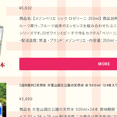
も、シャンパングラスに注げばパーティーやお祝いのシーンを華やか
ペリエ フォーエバーセットは、友人とのリラックスタイム
¥5,632
です。爽やかな味わいは、お料理とともに楽しむのはもちろ
商品名：【メゾンペリエ シック ロゼリーニ 250ml】 商
す。 店主の声： この特別なセットは、パーティや大切な日の特別感を一層引き立てるために厳選された
ルーツ果汁、フルーツ由来のエッセンスを組み合わせたユニ
フレーバーをご用意しました。心地よい泡立ちとともに、口
シリーズです。ロゼワインとピーチで作るカクテル「ベリーニ」を
フレッシュしたい瞬間を提供します。この商品を一度楽しん
・配送温度：常温 ・ブランド：メゾンペリエ ・内容量：250ml
ることでしょう。 注意事項： 送料無料でお届けいたしますので、ぜひ手軽にご購入ください。常温保存が
濃縮還元ピーチ果汁、クエン酸、香料、キャラメルシロップ、
可能ですが、開封後はお早めにお召し上がりいただくことを
期間 ：製造後18ヶ月 ・単品サイズ（cm）：5.3×5.3×13.4 商品名：【メゾンペリエ シック レモヒート 250
り、離島への配送はお受けできませんので予めご了承下さい。 この「メゾンペリエ フォーエバー レモ
ml】 商品説明 ペリエと同じ水源から採水した炭酸水とフ
MORE
ライム」で、特別な時間をお楽しみください。大切な方への
合わせたユニークで洗練されたノンアルコールカクテルシリ
すめの一品です！
が楽しめる「モヒート」をイメージ。 商品詳細 ・商品コード：P
リエ ・内容量：250ml ・原材料：水（鉱水）、炭酸、シュガ
【送料無料】天然水 大雪山国立公園の天然水 水 500ml （24本入り）軟水 硬度94 ミネラルウォーター 天然ミネラル
水 おいしい水
味期間 ：製造後18ヶ月 ・単品サイズ（cm）：5.3×5.3×13.4 特徴： フランス産の上質なスパークリングウ
ォーターを使用した、贅沢なレモンの香りが楽しめる「レモヒ
¥3,499
リーニ」をセットにしました。どちらも爽やかで、リフレッシ
商品名 大雪山国立公園の天然水 500ml×24本 賞味期限 
を提供します。 このメゾンペリエ シックセットは、特別な日の乾杯や、お友達との楽しいひとときにぴった
イズ 42 x 38 x 25 cm 配送温度 この商品は常温発