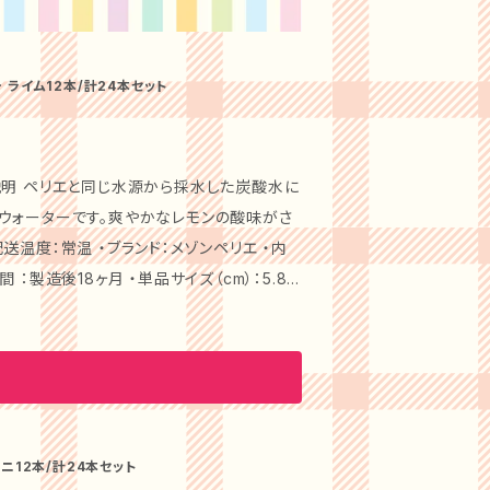
 ライム12本/計24本セット
商品説明 ペリエと同じ水源から採水した炭酸水に
ウォーターです。爽やかなレモンの酸味がさ
配送温度：常温 ・ブランド：メゾンペリエ ・内
 ：製造後18ヶ月 ・単品サイズ（cm）：5.8×
レーバードウォーターです。ライムの心地よ
、ライム香料 ・賞味期間 ：製造後18ヶ月 ・単
食事との相性が抜群です。どちらのフレーバー
ニ12本/計24本セット