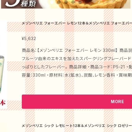
メゾンペリエ フォーエバー レモン12本＆メゾンペリエ フォーエバー
¥5,632
商品名：【メゾンペリエ フォーエバー レモン 330ml】 
フルーツ由来のエキスを加えたスパークリングフレーバード
っぱりとしたフレーバー。 商品詳細 ・商品コード：P5-21 ・
容量：330ml ・原材料：水(鉱水)、炭酸、レモン香料 ・賞味期間
5.8×14.5 商品名：【メゾンペリエ フォーエバー ライム 330ml】 商品説明 ペリエと同じ水源から採水し
た炭酸水にフルーツ由来のエキスを加えたスパークリングフ
い酸味とほのかな苦味が特徴のフレーバー。 商品詳細 ・商品コード：P5-23 ・配送温度：常温 ・ブラン
MORE
ド：メゾンペリエ ・内容量：330ml ・原材料：水(鉱水)、炭酸
品サイズ（cm）：5.8×5.8×14.5 特徴： 気軽に楽しめるスタイルで、レモンの爽快感とライムのさっぱりと
した味わいが特長のこのセットは、リフレッシュしたい時や
メゾンペリエ シック レモヒート12本＆メゾンペリエ シック ロゼリー