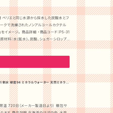
に彩ることができます。 このメゾン
や特別な日のお祝いや乾杯にもぴったりの飲料
ん、そのままでも十分にお楽しみいただけま
品説明 ペリエと同じ水源から採水した炭酸水とフ
ークで洗練されたノンアルコールカクテル
に広がる爽やかなレモンとライムの風味が、リ
イメージ。 商品詳細 ・商品コード：P5-31
でいただければ、その魅力を感じていただけ
 ・原材料：水(鉱水)、炭酸、シュガーシロップ、
紫ニンジンエキス、濃縮カシスエキス ・賞味
おすすめします。国内配送のみ対応してお
ン＆
ルーツ果汁、フルーツ由来のエッセンスを組み
贈り物や、自分へのご褒美としても非常におす
ーズです。レモンとミントの爽やかな味わい
5-32 ・配送温度：常温 ・ブランド：メゾンペ
ーシロップ、濃縮還元レモン果汁、食塩、香料 ・賞
ート」と、華やかなロゼフレーバーの「ロゼ
ュしたいときや特別なシーンで心躍るひととき
常温 720日（メーカー製造日より） 梱包サ
送になります 商品説明 北海道のほぼ中央、大雪