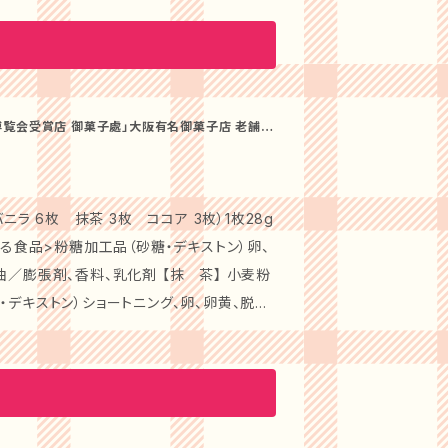
黄、脱脂粉乳／膨張剤、香料、乳化剤 ※原
での楽しいひとときに、ぜひこの和菓子を添
る品質を誇ります。日常の小さな幸せを彩るお
菓子は、しっとりした生地と上品な甘さが特
大博覧会受賞店 御菓子處」大阪有名御菓子店 老舗の
送料無料でお
掛ける極上の逸品です。 美しい見た
として最適です。大切な方への心がこもった贈
茶うけにもぴったり。大切な方への贈り物
に、節目のお祝いや内祝いとしてもご利用い
ラ 6枚 抹茶 3枚 ココア 3枚）1枚28g
する食品>粉糖加工品（砂糖・デキストン）卵、
る味を守り続けることが、私たちの使命です。
香料、乳化剤 【抹 茶】 小麦粉
控えめで後味がすっきり。どなたでも楽しんで
デキストン）ショートニング、卵、卵黄、脱脂
フトにふさわしいパッケージでお届けいたし
化防止剤（V.C、V.E) 着色料（黄4、黄
ときを演出します。 【安心して楽
脂粉乳／膨張剤、香料、乳化剤 ※原材
皆様で安心して楽しむことができます。日常の
お届けす