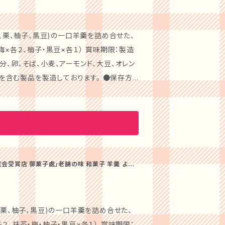
め合わせです。リッチな甘さと果実感を重視
、栗、柚子、黒豆)の一口羊羹を詰め合せた、
2種類が含まれており、合計8個のボリュー
ーツで、シェアして楽しむのもおすすめです。
む製品を製造しております。 ●保存方
ばと思っております。 ### 【商品
成20年の第25回 全国菓子大博覧会で「名誉
も最適です。 ### 【特別なシ
平成25年には、代表銘菓「大阪小町」 第26
た
 厳選され
處」が手掛ける伝統の和菓子です。厳選した素
楽しみいただけます。冷凍庫に常備しておくこ
の数々は、豊かな風味と滑らかな口どけが特
覧会受賞店 御菓子處」老舗の味 和菓子 羊羹 よう
ジには、贈り物に
のこもった贈り物に最適です。特別な瞬間を
贈り物や、旅行の際のお土産としてもご好評
にぜひご利用ください。 #### 店
、栗、柚子、黒豆)の一口羊羹を詰め合せた、
たします！
・梅・柚子・黒豆×各１） 賞味期限：