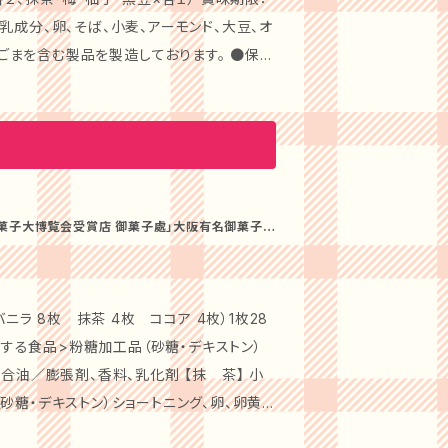
される味を守り続けることが何よりの喜びで
ればと思います。 ### 【商品詳
まを含む製品を製造しております。 ●保存
味が特徴です。甘さ控えめで後味すっきり、ど
目の美しさに加え、ギフトにふさわしいパッケ
成20年の第25回 全国菓子大博覧会で「名誉
平成25年には、代表銘菓「大阪小町」 第26
での楽しいひとときに、ぜひこの和菓子を添
た
處」が手掛ける伝統の和菓子です。厳選した素
る品質を誇ります。日常の小さな幸せを彩るお
の数々は、豊かな風味と滑らかな口どけが特
全国菓子大博覧会受賞店 御菓子處」大阪有名御菓子店
送料無料でお
ジには、贈り物に
として最適です。大切な方への心がこもった贈
贈り物や、旅行の際のお土産としてもご好評
にぜひご利用ください。 #### 店
ニラ 8枚 抹茶 4枚 ココア 4枚）1枚28
とする食品>粉糖加工品（砂糖・デキストン）
される味を守り続けることが何よりの喜びで
張剤、香料、乳化剤 【抹 茶】 小
ればと思います。 ### 【商品詳
糖・デキストン）ショートニング、卵、卵黄、
味が特徴です。甘さ控えめで後味すっきり、ど
剤、酸化防止剤（V.C、V.E) 着色料（黄
目の美しさに加え、ギフトにふさわしいパッケ