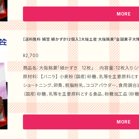
4、黄5、青1、青2、赤3）香料、乳化剤 【ココア】 小麦粉（国産）砂糖、卵、粉糖加工品（砂糖・デキストン）乳
ージでお届けいたします。 ### 【特別なシーンを演出します！】 感謝の気持ちやお祝いの席で、心のこも
等を主要原料とする食品、ショートニング、ココアパウダー、卵
MORE
ったおもてなしをお届けする和菓子です。家族や友人を呼ん
材料の一部に小麦、大豆を含む 箱サイズ：36×32×4.5cm 賞味期限：120日 保存方法：高温多湿・直射
えて素敵な時間をお過ごしください。 ### 【安心して楽しめる！】 厳選された原材料から作られたこの
日光を避けて常温保存してください。 商品説明： 心温まる大阪名物「絹かずき」は、職人のこだわりが詰
「絹笠 茶の友」は、どなたでも安心して楽しんでいただけ
まった自慢の和菓子です。独自の製法で生み出されるこのお
【送料無料 絹笠 絹かずき12個入】大阪土産 大阪銘菓「全国菓子
菓子としても、特別な日にの贈り物としても、ぜひご利用ください。 ### 【ギフトに最適！】 
味 和菓子 ～ギフト・手土産・御祝・内祝
徴。全国菓子大博覧会で数々の受賞歴を持つ老舗「御菓子處」が手
届けする「絹笠 茶の友」は、特別な気持ちを込めた贈り物
目と共に、食べると口の中で広がる豊かな風味が、特別なお
¥2,700
り物として、ぜひお使いください。 ぜひ、【送料無料 絹笠 茶の友 8個入】をお試しください！あなたの大切
や、大阪のお土産としても喜ばれること間違いなしです。特
商品名：大阪銘菓「絹かずき 12枚」 内容量：12枚入り（バニ
な瞬間を、特別な和菓子で彩るお手伝いをいたします！
ただける逸品です。 店主の声 「御菓子處」では、長年培った技術と伝統を大切にしながら、ひとつひとつ
原材料： 【バニラ】 小麦粉（国産）砂糖、乳等を主要原料と
丁寧に和菓子を製造しております。人々に愛され、感謝され
ショートニング、卵黄、脱脂粉乳、ココアパウダー、食用調合油／膨張剤、
【商品詳細】 絹かずきは、ひと口サイズで食べやすく、甘さ
（国産）砂糖、乳等を主要原料とする食品、粉糖加工品（砂糖・
いただけるバランスが魅力です。見た目の美しさに加え、ギ
粉乳、抹茶（宇治抹茶）ココアパウダー、食用調合油／膨張剤、酸
ます。 【特別なシーンを演出します！】 お祝いや贈り物としても喜ばれる一品で、心のこもったおもてなし
5、青1、青2、赤3）香料、乳化剤 【ココア】 小麦粉（国産）砂糖、卵、粉糖加工品（砂糖・デキストン）乳等を
や感謝の気持ちを伝えるのに最適です。特別な和菓子が、心温まるひと
主要原料とする食品、ショートニング、ココアパウダー、卵黄、脱
MORE
しめる！】 厳選された原材料によって作られており、ご家族
料の一部に小麦、大豆を含む 箱サイズ：27×32×4.5cm 賞味期限：120日 保存方法：高温多湿・直射日
小さな幸せや特別な行事の贈り物としてもぜひご利用ください。 【ギフトに最適！】 送料無料で
光を避けて常温保存してください。 商品説明： 心温まる大阪名物「絹かずき」は、職人のこだわりが詰ま