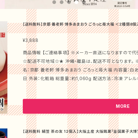
【送料無料】京都 養老軒 博多あまおう ごろっと苺大福 ＜2種類8個
ギフト プレゼント お取り寄せ
¥3,888
商品情報 【ご連絡事項】 ※メーカー直送になりますので代引
☆配送不可地域☆★ 沖縄・離島は、配送不可となります。 ※ギフトカードは、お付け出来ません。 商品
名：京都 養老軒 博多あまおう ごろっと苺大福 内容量：白あ
日 外装：化粧箱 総重量：約1,060g 配送方法：冷凍 アレ
品説明： 福岡の苺農家さんが愛情たっぷりに育てたLサイズ
白2種類の苺大福。一口頬張ると、あまおうの酸味と、あん
解凍で美味しくお召し上がりいただけます。フルーツ大福で有名な京都養
MORE
心づかい、手土産などにご利用頂いております】 お薦めポイント： 魅力的な見た目と、博多あまおうのジ
ューシーな苺をそのまま包み込んだ「ごろっと苺大福」。や
絶妙に組み合わさり、一口で広がるフレッシュな苺の風味をお楽しみいただ
【送料無料 絹笠 茶の友 12個入】大阪土産 大阪銘菓「全国菓子大博
かん 進物 大阪 お土産