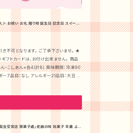
入＞ お祝い お礼 贈り物 誕生日 記念日 スイーツ
き不可となります。 ご了承下さいませ。 ★
ん・こしあん×各4(計8) 賞味期限：冷凍90
ルギー7品目：なし アレルギー21品目：大豆 商
の博多あまおうを、ごろっと１玉使用した紅
この上品な甘みがお口の中に広がります。半
老軒監修。 【各種お祝いごと、
わらかなもち生地と甘さ控えめなこしあんが
けます。 【各種お祝いごと、
覧会受賞店 御菓子處」老舗の味 和菓子 羊羹 よう