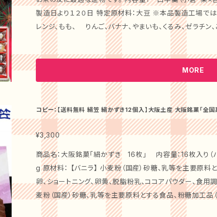
けています。私たちの和菓子は、多くの人々に愛され、感謝
製造日より１２０日 特定原材料：大豆 ※本品製造工場では乳成分、卵、そば、小麦、アーモンド、大豆、オ
す。心を込めて製造した和菓子を通じて、多くの方々に笑顔をお届けでき
レンジ、もも、 りんご、バナナ、やまいも、くるみ、ゼラチン、ご
細】 「絹笠 茶の友」は、口に入れた瞬間に広がる贅沢な風
方法：高温多湿・直射日光を避けて常温保存してください。 ★当店では、全国菓子大博覧会で受賞した
なたにもお楽しみいただけるように配慮されています。見た
様々な和菓子を販売しております。 代表銘菓「蓮花」は、平
ージでお届けいたします。 ### 【特別なシーンを演出します！】 感謝の気持ちやお祝いの席で、心のこも
総裁賞」を受賞し、 代表銘菓「栗ほろり」は「金賞」を受賞。 
MORE
ったおもてなしをお届けする和菓子です。家族や友人を呼ん
回 全国菓子大博覧会で「名誉総裁賞」を受賞いたしました。 ### 商品説明： 心温まるお土産にぴっ
えて素敵な時間をお過ごしください。 ### 【安心して楽しめる！】 厳選された原材料から作られたこの
りな「絹笠 茶の友」は、全国菓子大博覧会受賞店「御菓子
「絹笠 茶の友」は、どなたでも安心して楽しんでいただけ
材を使用し、職人が一つひとつ丹精込めて作り上げる羊羹
コピー：【送料無料 絹笠 絹かずき12個入】大阪土産 大阪銘菓「
菓子としても、特別な日にの贈り物としても、ぜひご利用ください。 ### 【ギフトに最適！】 
老舗の味 和菓子 ～ギフト・手土産・御祝・内祝
徴。特別のお茶うけとしても、おもてなしの席にもふさわしい逸品です。 美しいパッケー
届けする「絹笠 茶の友」は、特別な気持ちを込めた贈り物
ぴったりな要素が詰まっています。大切な方への心こもった
¥3,300
り物として、ぜひお使いください。 ぜひ、【送料無料 絹笠 茶の友 12個入】をお試しください！あなたの大
をいただいております。お祝いや感謝の気持ちを伝える特別なシーン
商品名：大阪銘菓「絹かずき 16枚」 内容量：16枚入り（バ
切な瞬間を、特別な和菓子で彩るお手伝いをいたします！
主の声 「御菓子處」では、百年以上の歴史の中で培った技術と伝統を大切にし、真心で和菓子を作り続
g 原材料： 【バニラ】 小麦粉（国産）砂糖、乳等を主要原料
けています。私たちの和菓子は、多くの人々に愛され、感謝
卵、ショートニング、卵黄、脱脂粉乳、ココアパウダー、食用調合油／膨
す。心を込めて製造した和菓子を通じて、多くの方々に笑顔をお届けでき
麦粉（国産）砂糖、乳等を主要原料とする食品、粉糖加工品（砂
細】 「絹笠 茶の友」は、口に入れた瞬間に広がる贅沢な風
脱脂粉乳、抹茶（宇治抹茶）ココアパウダー、食用調合油／膨張
なたにもお楽しみいただけるように配慮されています。見た