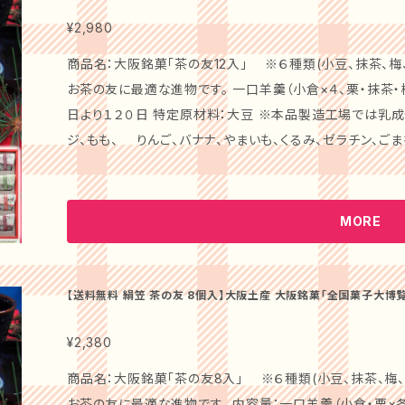
心づかい、手土産などにご利用頂いております】 商品内容： 「京都 養老軒」の「ごろっと苺大福」は、厳選
された博多あまおうとこだわりのうす皮で作られた大福の詰
¥2,980
し、すべて手作りで仕上げた逸品です。 ### ポイント： このセットには、プレミアムな博多あまおうを贅
商品名：大阪銘菓「茶の友12入」 ※６種類(小豆、抹茶、梅
沢に使用した「ごろっと苺大福」と、風味豊かないちご大福の
お茶の友に最適な進物です。 一口羊羹（小倉×４、栗・抹茶・梅×各２、柚子・黒豆×各１） 賞味期限：製造
ム感満点な内容です。特別な日やお祝い事にぴったりなスイ
日より１２０日 特定原材料：大豆 ※本品製造工場では乳成分、卵、そば、小麦、アーモンド、大豆、オレン
#### 店主の声 「京都 養老軒」の苺大福は、手作りの温かみと、新鮮な素材にこだわっています。その美
ジ、もも、 りんご、バナナ、やまいも、くるみ、ゼラチン、ごまを含
味しさを通じて、皆様の大切な日にほんの少しでも幸せをお届けできれ
法：高温多湿・直射日光を避けて常温保存してください。 ★当店では、全国菓子大博覧会で受賞した
詳細】 「ごろっと苺大福」は、冷凍庫から出してすぐにお召し上がりいただけます。やわらかなもち生地と
様々な和菓子を販売しております。 代表銘菓「蓮花」は、平
新鮮な苺のコンビネーションは、デザートとしてはもちろん、日常の甘味に
総裁賞」を受賞し、 代表銘菓「栗ほろり」は「金賞」を受賞。 
MORE
ーンを演出します！】 お祝い事や大切な方への贈り物として、この苺大福は心を込めたおもてなしの一品
回 全国菓子大博覧会で「名誉総裁賞」を受賞いたしました。 ### 商品説明： 心温まるお土産にぴっ
になります。特別な瞬間をより華やかにするお助けをいたします。 ### 【安心して楽しめる！】
りな「絹笠 茶の友」は、全国菓子大博覧会受賞店「御菓子
た材料を使用した「ごろっと苺大福」は、皆様に安心してお
材を使用し、職人が一つひとつ丹精込めて作り上げる羊羹
【送料無料 絹笠 茶の友 8個入】大阪土産 大阪銘菓「全国菓子大博
とで、贅沢なスイーツタイムをいつでも楽しめます。 ### 【ギフトに最適！】 送料無料でお届けする「京都
かん 進物 大阪 お土産
徴。特別のお茶うけとしても、おもてなしの席にもふさわしい逸品です。 美しいパッケー
養老軒 博多あまおう ごろっと苺大福」は、大切な方への心
ぴったりな要素が詰まっています。大切な方への心こもった
¥2,380
彩るために、ぜひご利用ください。 この「京都 養老軒 博多あまおう ごろっと苺大福」をお試しいただき、
をいただいております。お祝いや感謝の気持ちを伝える特別なシーン
商品名：大阪銘菓「茶の友8入」 ※６種類(小豆、抹茶、梅
苺の魅力と美味しさで特別な瞬間を演出するお手伝いをい
主の声 「御菓子處」では、百年以上の歴史の中で培った技術と伝統を大切にし、真心で和菓子を作り続
お茶の友に最適な進物です。 内容量：一口羊羹（小倉・栗×各２、抹茶