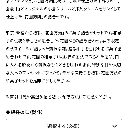
茶フィナンシェ」、花園万頭伝統のこし餡で仕上げた手作りの「花
園最中」とオリジナルの小倉クリームと抹茶クリームをサンドして
仕上げた「花園煎餅」の詰合せです。
東京・新宿から贈る、「花園万頭」のお菓子詰合せセットです。和菓
子の伝統と新しさが融合した、花園5種の詰め合わせ。季節限定
の秋スイーツが詰まった贅沢な箱。贈る相手を喜ばせるお菓子詰
め合わせです。花園の和菓子は、独自の製法で作られた逸品。口
に入れる瞬間から贅沢なひとときを味わえます。特別な日や大切
な人へのプレゼントにぴったり。幸せな気持ちを贈る、花園万頭の
和菓子セットを是非お試しください。
※直射日光や高温多湿を避け、保存方法にご注意ください。
◆短冊のし（熨斗）
選択する（必須）