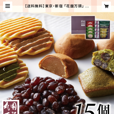
【送料無料】東京・新宿 「花園万頭」 花
園5種詰合せ 和菓子 お菓子 記念日
誕生日プレゼント お祝い 贈り物 お礼
【メーカー直送/代引不可】スイーツ ギ
フト プレゼント 秋スイーツ | Regal
oセレクトギフト