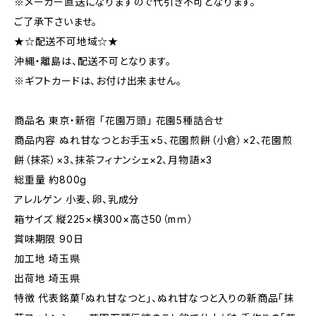
※メーカー直送になりますので代引き不可となります。
ご了承下さいませ。
★☆配送不可地域☆★
沖縄・離島は、配送不可となります。
※ギフトカードは、お付け出来ません。
商品名 東京・新宿 「花園万頭」 花園5種詰合せ
商品内容 ぬれ甘なつとお手玉×5、花園煎餅（小倉）×2、花園煎
餅（抹茶）×3、抹茶フィナンシェ×2、月物語×3
総重量 約800g
アレルゲン 小麦、卵、乳成分
箱サイズ 縦225×横300×高さ50（mｍ）
賞味期限 90日
加工地 埼玉県
出荷地 埼玉県
特徴 代表銘菓「ぬれ甘なつと」、ぬれ甘なつと入りの新商品「抹