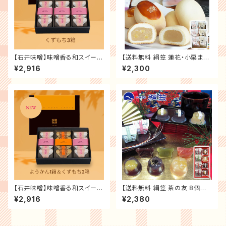
【石井味噌】味噌香る和スイーツ
【送料無料 絹笠 蓮花・小栗まん
の詰合せ（くずもち３箱セット）
じゅう 6個入】大阪土産・大阪銘
¥2,916
¥2,300
送料無料 記念日 誕生日プレゼ
菓「全国菓子大博覧会受賞店 御
ント お祝い 贈り物 お礼 ス ギフ
菓子處」老舗の味 門真銘菓 和
ト プレゼント
菓子 詰合せ まんじゅう 饅頭 餡
【石井味噌】味噌香る和スイーツ
【送料無料 絹笠 茶の友 8個入】
の詰合せ（ようかん１箱＆くずも
大阪土産 大阪銘菓「全国菓子大
¥2,916
¥2,380
ち２箱セット） 送料無料 記念日
博覧会受賞店 御菓子處」老舗の
誕生日プレゼント お祝い 贈り物
味 和菓子 羊羹 ようかん 進物
お礼 ス ギフト プレゼント
大阪 お土産