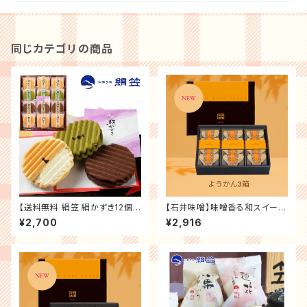
同じカテゴリの商品
【送料無料 絹笠 絹かずき12個
【石井味噌】味噌香る和スイーツ
入】大阪土産 大阪銘菓「全国菓
の詰合せ（ようかん３箱セット）
¥2,700
¥2,916
子大博覧会受賞店 御菓子處」大
送料無料 記念日 誕生日プレゼ
阪有名御菓子店 老舗の味 和菓
ント お祝い 贈り物 お礼 ス ギフ
子 ～ギフト・手土産・御祝・内祝
ト プレゼント