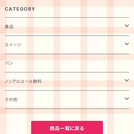
CATEGORY
食品
肉・肉加工品
スイーツ
惣菜・レトルト・冷凍
麺類
洋菓子
パン
ケーキ
卵・チーズ・乳製品
和菓子
ノンアルコール飲料
クッキー
水産物・水産加工品
ビール
その他
プリン
缶詰・瓶詰
ワイン
BOOK
商品一覧に戻る
アイスクリーム