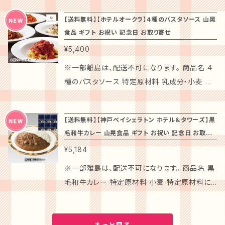
最適です。 注意事項： 送料無料でお届けいたし
と楽しいひとときを共有してください。 この「お
違いなし。贈り物や、記念日やお祝いの食事に最
ロリとしたとりトロ、それぞれの食感と風味をぜ
30日 【ハンバーグ】300日 【カレー】1年間 原産
なります。 ※ギフトカードは、お付け出来ませ
ますので、手軽にご購入いただけます。冷凍保存
肉de家バルセット」を通じて、あなたの食卓に豊
適な一品として、大切な方へのプレゼントにもピ
【送料無料】【ホテルオークラ】４種のパスタソース 山晃
ひお楽しみください。さらに、特製の焼鳥タレが、
地 日本 配送方法 冷凍便でのお届けとなります
ん。 商品名 栃木 「金谷ホテルベーカリー」 ブレ
が必要なため、到着後はお早めにお召し上がり
かな味わいと幸せが訪れますように。贈る側も
食品 ギフト お祝い 記念日 お取り寄せ
ッタリです。 あなたの特別な日に、極上の味わい
焼き鳥をより引き立て、一口ごとに幸せを感じら
商品説明 金谷ホテルオリジナル商品のセットで
ッド3種と総菜セット セット内容 ハニーロイヤル
ください。国内配送のみ対応しており、離島への
受け取る側も笑顔になれる贈り物として、ぜひご
をお届けいたします。贈り物としても、自分への
¥5,400
れる内容です。 ◆店主の声 この「焼き鳥セット」
す。 金谷ホテルベーカリーのオリジナルセット3
×1 抹茶大納言×1 フィグナッツブレッド×1 ビーフ
配送はお受けできませんので予めご了承くださ
検討ください。 ※お召し上がりの際は、十分に加
ご褒美としても、きっと心に残る食体験をご堪能
は、厳選した素材を使用し、家庭で手軽に本格的
種セットは、栃木県の名店が贈る贅沢な味わい
シチュー×2 オリジナルハンバーグステーキ×2
※一部離島は、配送不可になります。 商品名 ４
い。 この特別な洋惣菜セットで、心温まるひとと
熱してからお召し上がりください。
ください。 ※冷凍でお届けいたします。解凍後は
な博多焼き鳥を楽しんでいただけるように仕上
をお楽しみいただける商品です。モーニングにぴ
オリジナルソース×2 プレーンオムレツ×2 総個
種のパスタソース 特定原材料 乳成分・小麦 特
きをお過ごしください。大切な方への心からの贈
加熱してお召し上がりください。
げました。大切な方との特別な瞬間を、心温まる
ったりな焼きたてのパンや、おやつに最適なスイ
数 11 商品サイズ(mm) 228×340×184 総重量
定原材料に準ずるもの20品目 牛肉・大豆・鶏
り物として、また自分自身へのご褒美としてもお
美味しさでお届けできることを願っています。お
ーツ、季節の味覚が詰まったジャムなど、バラエ
(kg) 2.5 アレルギー 【ハニーロイヤル 】 小麦・
肉・豚肉・ゼラチン 箱サイズ/ｍｍ 265×185×4
すすめの一品です！
食卓に華やかさを加える一品としてお役立てい
ティ豊かなアイテムが揃っています。 金谷ホテル
【送料無料】【神戸ベイシェラトン ホテル＆タワーズ】黒
乳成分・卵・豚肉 【抹茶大納言】 小麦・乳成分・
5 賞味期限 冷凍３０日 総重量 800ｇ 商品内
毛和牛カレー 山晃食品 ギフト お祝い 記念日 お取り
ただければ幸いです。 ◆注意事項 送料無料で
ベーカリーのこだわり抜かれた味と香りをご自
卵・豚肉 【フィグナッツブレッド 】 小麦・くるみ
容 ミートソース１５０ｇ、アマトリチャーナ１５０
寄せ
お届けいたしますので、お気軽にご購入いただけ
宅でお楽しみいただけます。これは自分へのご褒
¥5,184
【ビーフシチュー 】 小麦・乳成分・牛肉・大豆・鶏
ｇ、４種のキノコのクリームソース１５０ｇ、ナポリ
ます。解凍後はできるだけ早めにお召し上がりく
美はもちろん、大切な方への贈り物や記念日の
肉・豚肉 【オリジナルハンバーグステーキ 】 小
タンソース１５０ｇ 商品特徴 挽肉を香味野菜の
※一部離島は、配送不可になります。 商品名 黒
ださい。国内配送のみ対応しており、離島への配
お祝いにも最適です。 ※商品は冷凍庫・冷暗所
麦・乳成分・卵・大豆・牛肉・豚肉・りんご 【プレー
風味が引き立てる上品な味わいのミートソー
毛和牛カレー 特定原材料 小麦 特定原材料に
送はお受けできませんので予めご了承ください。
での保存をお願いいたします。配送時に破損する
ンオムレツ 】 卵・乳成分・大豆 賞味期限 【パン】
ス。トマトの奥深い甘みと酸味にベーコンの旨み
準ずるもの20品目 牛肉・大豆・鶏肉・りんご・ゼ
この「水たき料亭 博多華味鳥 焼き鳥 セット」で、
可能性がございますので、お受け取り時にはご注
冷凍30日 ※他、商品によって異なります 原産
が溶け込んだアマトリチャーナ。生クリームとき
ラチン 箱サイズ/ｍｍ 265×185×70 賞味期限
本格的な博多の焼き鳥をお楽しみください。贈り
意ください。
地 日本 出荷地 栃木 保存方法 商品によって異
のこの旨みがあふれる４種のキノコのクリームソ
常温７３０日 総重量 1400ｇ 商品内容 黒毛和