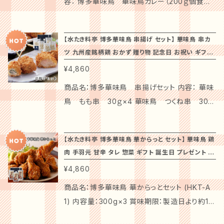
ひご利用ください。 ぜひ、「横浜中華街『耀盛號』
容： 博多華味鳥 華味鳥カレー（200ｇ個食箱）
ところでキャベツ、にら、ごぼうなどを鍋にフタを
品です。肉本来の風味とともに、しっかりとした脂
60mm 原材料： 【こだわり味噌】 鶏手羽小間肉
豚角煮ちまき」をお試しください！あなたの大切
×3 博多華味鳥 手羽元カレー（200ｇ個食箱）
するように多めにいれます。 3.もつ、ハラミ、つく
の甘みがこの商品を特別なものにしています。
(九州産)、みそだれ（米みそ、果糖ぶどう糖液
な瞬間を、特別な一品で彩るお手伝いをいたし
×3 博多華味鳥 粗挽きキーマカレー（160ｇ個
ね、野菜が食べ終わる頃に残ったスープにちゃん
【特別なシーンを演出します！】 この信州豚ロー
【水たき料亭 博多華味鳥 串揚げ セット】 華味鳥 串カ
糖、砂糖、発酵調味料、しょうが加工品、食塩、醤
ます！
食箱）×3 温度帯：常温 賞味期限：製造より約2
ぽん麺を入れて煮込みお召しあがりください。
スは、記念日やお祝いの場にぴったりです。上質
ツ 九州産銘柄鶏 おかず 贈り物 記念日 お祝い ギフト
油、酵母エキス、にんにく加工品）、(一部に小麦・
年 アレルゲン：小麦・乳成分・牛肉・大豆・鶏肉・
【自宅で楽しむ本格的な博多もつ鍋！】 九州産
な素材と丁寧な製法が生み出す味わいは、大切
誕生日 プレゼント お取り寄せ
¥4,860
大豆・鶏肉を含む) 【旨辛味噌】 鶏手羽小間肉
豚肉・りんご 商品箱サイズ：180×400×93mm
「華味鳥」の特選モツとハラミ、つくねをふんだん
な方への贈り物やお礼の品として、大変喜ばれ
(九州産)、たれ（砂糖、醤油、にんにく加工品、赤
原材料： 【華味鳥カレー】 鶏肉（九州産)、 野菜
に使用した、まさに贅沢の極みとも言えるもつ鍋
商品名：博多華味鳥 串揚げセット 内容： 華味
ます。まるで高級料理店の料理を家庭で楽しん
唐辛子、食塩、醸造酢、ごま油、みそ、コチュジャ
（玉ねぎ、人参）、豚脂、小麦粉、砂糖、チキンブイ
セットが登場！本格的な鍋スープと新鮮な食材
鳥 もも串 30ｇ×4 華味鳥 つくね串 30ｇ
でいるかのような、贅沢な体験を提供します。
ン）／調味料(アミノ酸等)、増粘剤(加工でん粉、
ヨン、カレー粉、食塩、トマトペースト、しょうゆ、
が一つになり、ご家庭で簡単に華やかなもつ鍋
×4 華味鳥 梅しそ巻串 30ｇ×4 華味鳥 鳥
【安心して楽しめる！】 信州豚は、無添加で飼育
キサンタン)、酒精、酸化防止剤（ビタミンＣ）、着
酵母エキス、鶏がら スープ、バター、チャツネ、香
をお楽しみいただけます。寒い季節にぴったりな
ごぼうコロッケ串 30ｇ×4 華味鳥 ささみク
された豚肉を使用しており、健康志向の方にも
色料（パプリカ色素、紅麹）、酸味料、(一部に小
【水たき料亭 博多華味鳥 華からっと セット】 華味鳥 鶏
辛料、ポークエキス、生姜ペースト、にんにくペー
あったかグルメを、特別なひとときにぜひご堪能
リームチーズ串 50ｇ×4 天草の塩 50ｇ×1
安心です。栄養価が高く、旨味が凝縮された豚ロ
肉 手羽元 甘辛 タレ 惣菜 ギフト 誕生日 プレゼント 贈
麦・大豆・鶏肉を含む) 【レモンペッパー】 鶏手羽
スト／カラメル色素、パプリカ色素、酸味料、（一
ください。 ◆特徴 このもつ鍋セットは、良質な九
温度帯：冷凍 賞味期限：製造より1年 アレルゲ
ース肉は、家族との食卓や特別なひとときにぴっ
り物 お祝い お取り寄せ
小間肉(九州産)、調味液（植物油脂、食塩、こしょ
¥4,860
部に小麦・乳成分・大豆・鶏肉・豚肉・りんごを含
州産銘柄鶏を使用し、やわらかくジューシーな
ン：小麦・卵・乳成分・大豆・鶏肉 商品箱サイズ：1
たりのお料理に仕上げられます。 【ギフトに最
う、レモンピール、赤唐辛子、パセリ、香味食用
む） 【手羽元カレー】 鶏手羽元(九州産)、野菜
ハラミや旨味たっぷりのモツ、食感が楽しいつく
90×260×140mm 原材料： 【華味鳥 もも串】
商品名：博多華味鳥 華からっとセット (HKT-A
適！】 贈り物に最適な信州豚ロースギフトで、送
油）／調味料(アミノ酸等)、香料、乳化剤、着色
(玉ねぎ、人参)、豚脂、小麦粉、砂糖、チキンブイ
ねをお楽しみいただけます。さらに、ピリッとした
鶏もも肉（九州産）、食塩、香辛料、衣(パン粉、小
1) 内容量：300g×3 賞味期限：製造日より約1年
料無料でお届けします。感謝の気持ちやお祝いの
料（ニンジンカロチン、パプリカ色素）、（一部に
ヨン、カレー粉、食塩、トマトペースト、しょうゆ、
唐辛子と香ばしいにんにくが加わり、深い味わい
麦粉、鶏卵、でん粉、植物性大豆たん白、食塩、ぶ
アレルゲン：小麦・乳成分・ごま・大豆・鶏肉・りん
メッセージを込めて、大切な方に喜ばれるプレ
小麦・大豆・鶏肉を含む） 【塩ごま油にんにく】 鶏