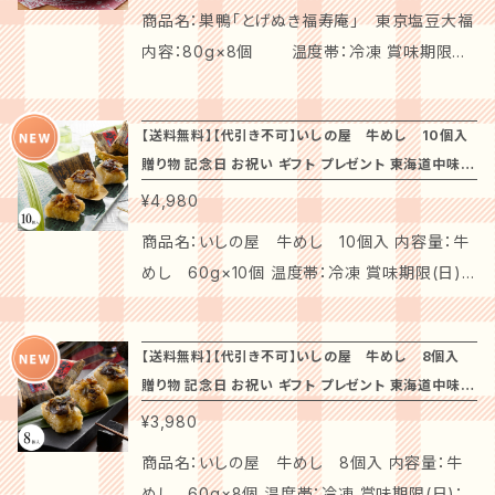
名： 【水たき生スープ】 チキンスープ (鶏がら
商品名：巣鴨「とげぬき福寿庵」 東京塩豆大福
(九州産)、 丸鶏 (九州産))、食塩/調味料(アミノ
内容：80g×8個 温度帯：冷凍 賞味期限
酸)、 (一部に鶏肉を含む) 【華味鳥 切り身】 鶏
(日)：60 原産地：国内 特徴： 「おばあちゃんの
肉(九州産) 【華味鳥 ぶつ切り】 鶏肉(九州産)
原宿」こと東京・巣鴨の和菓子店「とげぬき福寿
【送料無料】【代引き不可】いしの屋 牛めし 10個入
【華つくね】 鶏肉 (九州産)、 全液鶏卵、 やまい
庵」監修。 国産小豆、国産もち米粉を使用し、あ
贈り物 記念日 お祝い ギフト プレゼント 東海道中味め
も入り食品素材(馬鈴薯でん粉、やまいも粉末、
んこをお餅で巻いた塩豆大福です。夏場のミネラ
ぐり
¥4,980
デキストリン)、食塩/調味料(アミノ酸)、増粘多
ル補給にもどうぞ。 注意事項： ※「代引き」はご
糖類、(一部に卵・鶏肉・やまいもを含む) 【博多
利用いただけません。予めご了承ください。 ※の
商品名：いしの屋 牛めし 10個入 内容量：牛
ぽん酢】 醤油(国内製造)、醸造酢、橙酢 (橙果
しは短冊のしとなります。 ※シュリンク包装での
めし 60g×10個 温度帯：冷凍 賞味期限(日)：
汁、醸造酢)、砂糖/調味料(アミノ酸等)、 酸味
発送となります。 ### 商品説明： 特別な味わ
60 原産地：国内 特徴： もち米とうるち米を程よ
料、香料、(一部に小麦・大豆を含む) 【ちゃんぽ
い、巣鴨「とげぬき福寿庵」の「東京塩豆大福」。
くブレンドし、醤油ベースのだし汁で炊き上げた
ん麺】 小麦粉(国内製造)、粉末状植物性たん白/
【送料無料】【代引き不可】いしの屋 牛めし 8個入
こだわりの塩と厳選した北海道産の高品質な大
ご飯に鰹だしで旨みをプラスしました。国産ごぼ
贈り物 記念日 お祝い ギフト プレゼント 東海道中味め
加工でん粉、かんすい、クチナシ色素、(一部に小
豆を使用し、上品な甘さとしっかりした塩味のバ
うと甘辛く味付けした国産牛肉を盛付けた牛め
ぐり
麦・乳成分を含む) 九州産「華味鳥」は、太陽の
¥3,980
ランスが絶妙です。ふっくらとしたもち生地に、滑
しをレンジで簡単にお楽しみください。 注意事
光と自然の風が入る平飼いの開放鶏舎で、海藻
らかなこしあんを包み込み、一口食べるごとに
項 ※「代引き」はご利用いただけません。予めご
商品名：いしの屋 牛めし 8個入 内容量：牛
やハーブ、ぶどうの絞り粕や木酢液などと共に、
心を満たす味わいをお楽しみいただけます。 美
了承ください。 ※のしは短冊のしとなります。 ※
めし 60g×8個 温度帯：冷凍 賞味期限(日)：6