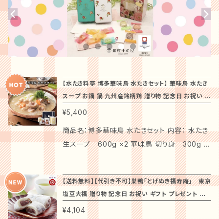
【水たき料亭 博多華味鳥 水たきセット】 華味鳥 水たき
スープ お鍋 鍋 九州産銘柄鶏 贈り物 記念日 お祝い ギ
フト 誕生日 プレゼント 水炊き 冬のあったかグルメ お
¥5,400
取り寄せ
商品名：博多華味鳥 水たきセット 内容： 水たき
生スープ 600g ×2 華味鳥 切り身 300g ×
1 華味鳥 ぶつ切り 300g×1 華つくね 200g
×1 博多 ぽん酢 220ml×1 ちゃんぽん麺 150
【送料無料】【代引き不可】巣鴨「とげぬき福寿庵」 東京
g×1 温度帯：冷凍 賞味期限：製造より180日 ア
塩豆大福 贈り物 記念日 お祝い ギフト プレゼント 東
レルゲン：小麦・卵・乳成分・大豆・鶏肉・やまい
海道中味めぐり
¥4,104
も 商品箱サイズ：260×190×140mm 原材料