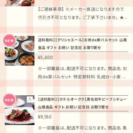
5℃の油で約4～6分揚げてください。 ｢天草の
さい。袋に入れたままレンジで温めるだけの簡
質の良さを活かして丁寧に作り上げました。一
そ出来る肉にこだわった贅沢なカレー詰合せセ
黒豚のポークカレー、黒毛和牛のハヤシ、ビーフ
【ご連絡事項】 ※メーカー直送になりますので
塩」を小皿に取り、お好みで串揚げに付けてお召
単調理の焼き鳥です。 調理方法とお召しあが
口食べると、お肉の旨みとスパイシーな風味が
ット。 厳選された素材で仕上げた「三田屋総本
カレー 各210g×2、国産牛の牛すき焼丼の具18
代引き不可となります。 ご了承下さいませ。 ★
しあがりください。
り方： ●冷凍のまま袋を開封せずに、電子レンジ
口いっぱいに広がり、食べる楽しさを感じること
家」の本格的なカレー詰合せ。手軽にお楽しみい
0g×2 賞味期限：1年 配送方法：常温 特徴 ：美
☆配送不可地域☆★ 沖縄・離島は、配送不可と
で加熱してください。 ●加熱時間は、ワット数に
ができます。中辛の味わいで、家族や友人と一緒
ただけるレトルトパックでお届けします。 特別な
味を追求した三田屋総本家が肉の旨みを生かし
なります。 ※ギフトカードは、お付け出来ませ
よって異なります。 ※500ｗ：約2分30秒。 ※調
に楽しめる優しい食感を持ち合わせています。こ
日のご馳走や、大切な方への贈り物にぴったり
送料無料】【デリシャエール】お肉de家バルセット 山晃
て作りました。手軽にお召し上がりいただけるレ
ん。 ※二重包装は不可となります。 商品名：兵
理時間は目安です。室温状況により異なります。
のセットは、特別なお祝いの席や大切な方への
食品 ギフト お祝い 記念日 お取り寄せ
な「三田屋総本家 カレー詰合せ」は、風味豊か
トルトパックでお届けします。 厳選された素材を
庫 「三田屋総本家」 洋惣菜詰め合わせ 商品内
※冷たい場合は10秒ずつ加熱してください。 特
贈り物に最適です。 注意事項： 送料無料でお届
で深い味わいを楽しめる逸品です！本格的なカ
¥5,400
使用した「三田屋総本家」の本格カレーは、風味
容：黒毛和牛のローストビーフ×2（計300g）、和
徴： 自宅で手軽に本格的な博多スタイルの焼き
けいたしますので、ぜひ手軽にご購入ください。
レーと共に、バターライスをご用意することで、す
豊かで深い味わい。ご家庭で手軽に楽しめる、贅
風ソース20g×4、三田屋コロッケ（70g×5）×1、
※一部離島は、配送不可になります。 商品名 お
鳥を堪能できる「水たき料亭 博多華味鳥 焼き鳥
常温保存が可能ですが、開封後はお早めにお召
ぐに美味しい食卓をお楽しみいただけます。辛口
沢なカレーの詰め合わせです。 「三田屋総本家
牛肉ごぼうコロッケ（70g×5）×1、三田屋ビーフ
肉de家バルセット 特定原材料 乳成分・小麦 特
セット」が登場！九州産の良質な鶏肉を使用し、
し上がりをおすすめします。国内配送のみ対応し
から中辛のバリエーションが、家族全員の好みに
カレー詰合せ」は、特別な日のご馳走や、大切な
コロッケ（60g×5）×1、2段仕込み製法ハンバー
定原材料に準ずるもの20品目 牛肉・大豆・鶏
それぞれの部位の特性を活かした豪華な焼き鳥
ており、離島への配送はお受けできませんので予
合ったメニューを提供します。 店主の声： 当店
方への贈り物にぴったりのギフトセットです！ス
グ170g×2 賞味期限：90日 配送方法：冷凍 特
肉・豚肉・りんご・ゼラチン 箱サイズ/ｍｍ 225×
セットです。もも肉はジューシーで食べ応えがあ
めご了承下さい。 この特別なビーフカレーで、心
が誇るカレー詰合せは、素材へのこだわりが生
マートなパッケージに包まれたカレーとバターラ
【送料無料】【ホテルオークラ】黒毛和牛ビーフシチュー
徴：黒毛和牛を国産野菜で漬け込み真空調理で
225×80 賞味期限 冷凍３０日 総重量 1115ｇ
り、皮はパリっとした食感がクセになる美味しさ。
温まるひとときをお過ごしください。大切な方へ
きる一品です。特に、お肉の旨みがしっかりと詰
山晃食品 ギフト お祝い 記念日 お取り寄せ
イスの組み合わせは、手軽に本格的な食卓を楽
仕上げた本格的なローストビーフに人気の国産
商品内容 ローストポーク３００ｇ、トマトソース
つくねにはやわらかい鶏ひき肉を使用し、焼鳥タ
の感謝の気持ちを込めた贈り物や、自分自身へ
まったビーフカレーは、一口食べるとその豊かな
しむことができます。辛口から中辛までの選べる
¥9,180
肉ハンバーグとサクサク衣のコロッケ3種詰め合
４０ｇ、氷温熟成ローストビーフ８５ｇ、オニオン
レとの相性抜群。とりトロはとろけるような食感
のご褒美としても、大変おすすめの一品です！
風味に驚かされることでしょう。中辛の味わい
味わいが、家族みんなで楽しめるメニューを提
わせです。 三田屋総本家が自信を持ってお届け
ソース４０ｇ、ビーフシチュー１３０ｇ、神戸ポー
※一部離島は、配送不可になります。 商品名 黒
で、特別感あふれる逸品に仕上げています。特別
は、子どもにも安心してお楽しみいただける優し
供します。 店主の声： 当店のカレー詰合せは、素