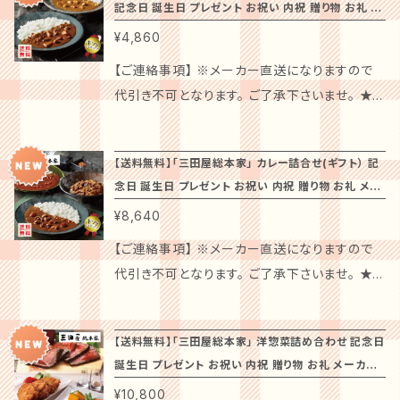
え、もも肉のジューシーさを最大限に活かした
褒美にも最適な逸品です！
豆・鶏肉を含む） 【華味鳥 ささみクリームチーズ
記念日 誕生日 プレゼント お祝い 内祝 贈り物 お礼 メ
方 <冷たく召しあがる場合> 凍ったままの商品
サンタン）、カラメル色素、ベニコウジ色素、（一
庫「三田屋総本家」黒毛和牛の欧風ちょこっとビ
る、上久醤油の味噌ダレを使用。 老舗醤油屋の
「華味鳥カレー」、華味鳥の手羽元を丸ごと1本使
串】 鶏ささみ（九州産）、クリームチーズ、食塩、
ーカー直送 常温
を解凍するだけで、お召しあがりいただけます。
¥4,860
部に小麦・大豆・鶏肉・りんごを含む） 【焼き鳥つ
ーフカレー（10食） 商品内容：110g×10食 賞味
独自のブレンドによる米味噌に生姜を効かせた
用し、じっくり煮込んだ「手羽元カレー」、大きめ
香辛料、衣（パン粉、小麦粉、鶏卵、でん粉、植物
（自然解凍の場合） 室温約20°C/約40分 ※解
くね串】 鶏つくね（鶏肉（九州産）、玉葱（国産）、
期限：540日 配送方法：常温 特徴：黒毛和牛を
【ご連絡事項】 ※メーカー直送になりますので
甘口味噌です。アミノ酸不使用（化学調味料不使
の挽き肉を使用した「粗挽きキーマカレー」。自
性大豆たん白、食塩、ぶどう糖）／乳化剤、（一部
凍時間は室温により多少異なります。 <温めて
粒状大豆たん白、つなぎ（でん粉、パン粉）、鶏皮
使用し、ルーに肉の旨味が溶け込んだマイルド
代引き不可となります。 ご了承下さいませ。 ★
用） 《旨辛味噌》 がつん！と辛さがたまらない。コ
慢の「水たきスープ（鶏がらスープ）」を隠し味に
に小麦・卵・乳成分・大豆・鶏肉を含む） 【天草の
召しあがる場合> 凍ったままの商品を皿にの
（九州産）、豚脂、醤油、食塩、発酵調味料、砂
なビーフカレーです。少し食べたいときに重宝す
☆配送不可地域☆★ 沖縄・離島は、配送不可と
クがあるのでごはんがすすむ味付け。 野菜と一
加えることによって、コクのある味わいに仕上げ
塩】 海水 特徴 ： 「華味鳥」の良質な肉質は、ジ
せ、ラップをかけずに温めてください。 500W電
糖）、タレ（醤油、砂糖、水飴、みりん、アミノ酸液、
るお茶碗サイズです。 厳選された黒毛和牛を贅
なります。 ※ギフトカードは、お付け出来ませ
緒に炒めても非常に美味しい１品です。 《レモン
ております。 調理方法とお召しあがり方： ＜お
ューシー感としっかりとした歯ごたえを併せ持ち
子レンジの場合) 2個 約1分 4個 約1分30秒 6
食塩、りんご酢、香辛料）／調味料（アミノ酸等）、
【送料無料】「三田屋総本家」 カレー詰合せ(ギフト） 記
沢に使用したビーフカレー。欧風の風味が香る、
ん。 ※二重包装は不可となります。 商品名：「三
ペッパー》 レモンの爽やかさと鶏肉の相性がよ
湯で温める場合＞ 袋（レトルトパウチ）の封を切
更に鶏独特の臭みを抑えている為、充分に鶏の
個 約2分 機種により調理時間は異なります。
念日 誕生日 プレゼント お祝い 内祝 贈り物 お礼 メー
増粘剤（加工でん粉、キサンタン）、リン酸塩（Na，
深い味わいのカレーに仕上げました。手軽にお
田屋総本家」 カレー詰合せ (ギフト) 商品内
く、さっぱりと食べる事ができます。 パスタソース
らずに、熱湯の中に入れて、６～７分間沸騰させ
旨みを味わっていただけます。 又、素材の良さを
カー直送 常温
K）、カラメル色素、ベニコウジ色素、酸味料、（一
¥8,640
召し上がりいただけるレトルトパックで、いつで
容：黒毛和牛のビーフカレー210g×2、 黒鶏のチ
としてもマッチする１品です。 《塩ごま油にんに
て温めてください。 ＜電子レンジで温める場合
純粋に味わって頂く為にソースでは無く、あえて
部に小麦・大豆・鶏肉・豚肉・りんごを含む） 特
もおいしい食卓が実現します！ 「三田屋総本家」
キンカレー210g×2、 ビーフカレー210g×2 賞味
く》 こってり美味しく、にんにくと塩ごま油の相性
【ご連絡事項】 ※メーカー直送になりますので
＞ 必ず深めの皿に移し替えてラップをかけて加
「天草の塩」をセットにしております。 串揚げが
徴： 九州産銘柄鶏「華味鳥」を使用し、４種類の
の黒毛和牛のビーフカレーは、特別な日のおも
期限：1年 配送方法：常温 特徴：国産黒毛和牛
抜群。 ごはんがすすむこと間違いなし！ 調理方
代引き不可となります。 ご了承下さいませ。 ★
熱してください。 ５００Ｗ：２分～２分３０秒 ６０
熱いうちにお好みで軽く付けてお召しあがりくだ
バラエティー溢れる焼き鳥に仕上げました。華味
てなしや、大切な方への贈り物にぴったりの逸品
肉をたっぷり使用した贅沢なビーフカレー、高級
法とお召しあがり方： 1.フライパンにクッキング
☆配送不可地域☆★ 沖縄・離島は、配送不可と
０Ｗ：１分４０秒～２分 ※加熱時間は、機種、ワ
さい。 調理方法とお召しあがり方： 串揚を必要
鳥の良質な肉質は、独自のしっかりした歯ごたえ
です！豊かな香りが広がるビーフカレーは、特別
食材の黒鶏を使用し、鶏肉の食感を残し旨みた
シートを敷き、油をひかずに中火で2分ほど焼く
なります。 ※ギフトカードは、お付け出来ませ
ット数により異なりますので、電子レンジの取り
な量だけ袋から取り出し、凍ったまま170℃～17
を併せ持ち、更に鶏独特の臭みを抑えている為、
な瞬間を優雅に演出します。バターライスやサラ
【送料無料】「三田屋総本家」 洋惣菜詰め合わせ 記念日
っぷりに仕上げたチキンカレー、オージービーフ
2.裏返して2分ほど焼く。その後、ふたをして1分
ん。 ※二重包装は不可となります。 商品名：「三
扱い説明書を参考に加減してください。
5℃の食用油で約3分～5分揚げてください。 ※
充分に鶏の旨みを味わっていただけます。華味
誕生日 プレゼント お祝い 内祝 贈り物 お礼 メーカー
ダと一緒に楽しむことで、より一層美味しさが引
と三田屋秘伝カレールーのビーフカレーの3種
ほど蒸し焼きにする 3.ふたを開け強火にして、
田屋総本家」 カレー詰合せ(ギフト） 商品内容：
ささみクリームチーズ串は凍ったまま170～17
鳥の様々な部位が奏でる素材の味をご賞味くだ
直送 冷凍
き立ちます。 店主の声： このビーフカレーは、肉
¥10,800
類を詰め合わせました。三田屋総本家だからこ
約30秒ほど焼き色をつけたら完成
黒毛和牛のビーフカレー、黒鶏のチキンカレー、