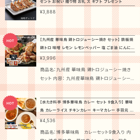
も美しく、しっかりとした具材の風味が楽しめま
ゼント お祝い 贈り物 お礼 ス ギフト プレゼント
イス】 乾燥にんにく(中国製造) 【唐辛子】 輪切
トルトとん汁は、三年味噌と棚田米味噌をブレン
集まりなど、様々なシーンで喜んでいただける自
醗酵調味料、味噌（大豆を含む）、生姜ペースト
やりを込めた素敵な贈り物としておすすめです。
供することで、素敵な時間をお楽しみいただける
す。もっちりとした食感のもち米は、食卓に彩りを
唐辛子(中国製造) 特徴： 博多が全国に誇るス
¥3,888
ドした特製とん汁。蔵元でしか味わえない「三年
信作です。ぜひ、あなたと大切な方のひとときを
内容量：１枚あたり143ｇ 計4枚 保存方法：-1
心に残るプレゼントを選ぶ際には、ぜひご利用く
ことでしょう。 ### 【安心して楽しめる！】 厳選
添え、どなたにも愛される美味しさに仕上げてい
タミナ食の代表「もつ鍋」は新鮮な「もつ」とスー
味噌とん汁」をレトルトとして再現しました。
さらに特別なものにしていただきたいと思いま
8℃以下の冷凍庫で保存してください。 商品説
ださい。 ぜひ、「いしの屋『牛めし』 10個入」をお
された原材料を使用した「牛めし」は、どなたで
ます。 ### 【特別なシーンを演出します！】 大切
プが決め手です。水たき料亭「博多華味鳥」流に
す。 ◆注意事項 送料無料でお届けしますので、
明： 信州豚ロースを石井味噌自慢の味噌で漬
試しください！あなたの大切な瞬間を、特別な牛
も安心して美味しく楽しむことができます。家族
な人とのひとときに、心を込めた贅沢なおもてな
アレンジを加え、九州産銘柄鶏「華味鳥」のハラ
気軽にご購入いただけます。解凍後はできるだ
け込みました。丁寧な「スジ切り処理」により、天
【九州産 華味鳥 鶏トロジューシー焼き セット】 鉄板焼
めしで彩るお手伝いをいたします！
皆で囲む食卓や、お祝いの場でも喜ばれる逸品
しをお届けします。お祝いや感謝の際に、この「豚
ミと牛小腸を組み合わせたオリジナルのもつ鍋
鶏トロ 味噌 レモン レモンペッパー 塩 ごま油 にんにく
け早くお召し上がりください。国内配送のみ対応
然素材お調味液がお肉に充分染み込み、柔らか
です。 ### 【ギフトに最適！】 送料無料でお届け
角煮ちまき」を提供することで、さらに特別な時
セットを作りました。プリップリの牛小腸と鶏の
惣菜 贈り物 記念日 お祝い ギフト プレゼント お取り寄
しており、離島への配送はお受けできませんので
で美味しく焼き上がります！ 商品名：蔵元の塩こ
¥3,996
する「いしの屋『牛めし』」は、大切な方への思い
間を演出できることでしょう。 ### 【安心して楽
中で少量しか取れないハラミを加えることで、醤
せ
予めご了承ください。 この「水たき料亭 博多華
うじ漬 原材料：豚肉（長野県産）、塩こうじ、黒こ
やりを込めた素敵な贈り物としておすすめです。
商品名：九州産 華味鳥 鶏トロジューシー焼き
しめる！】 厳選された素材を使用した「豚角煮ち
油味のもつ鍋スープとも相性の良い食べやすく
味鳥 水たきセット」で、心温まるひとときをお楽
しょう 内容量：１枚あたり143ｇ 計4枚 保存方
心に残るプレゼントを選ぶ際には、ぜひご利用く
セット 内容： 九州産華味鳥 鶏トロジューシー
まき」は、どなたでも安心して美味しく楽しむこと
ボリューム感のあるもつ鍋に仕上がりました。キ
しみください。大切な方への贈り物や、自分自身
法：-18℃以下の冷凍庫で保存してください。 商
ださい。 ぜひ、「いしの屋『牛めし』 8個入」をお
焼き こだわり味噌 200ｇ×1 九州産華味鳥
ができます。家族皆で囲む食卓や、お祝いの場で
ャベツやにらを加えてお召しあがりいただいた
へのご褒美としても非常におすすめの一品です！
品説明： 信州豚ロースを石井味噌自慢の味噌
試しください！あなたの大切な瞬間を、特別な牛
鶏トロジューシー焼き 旨辛味噌 200ｇ×1
も喜んでいただけること間違いありません。 ##
後は、ちゃんぽん麺でしめくくるところまで博多
で漬け込みました。丁寧な「スジ切り処理」によ
【水たき料亭 博多華味鳥 カレー セット 9食入り】 華味
めしで彩るお手伝いをいたします！
九州産華味鳥 鶏トロジューシー焼き レモンペ
# 【ギフトに最適！】 送料無料でお届けする「横
の醍醐味をご家庭でたっぷり楽しんでいただけ
り、天然素材お調味液がお肉に充分染み込み、
鳥 カレーライス チキンカレー キーマカレー 手羽元 九
ッパー 200ｇ×1 九州産華味鳥 鶏トロジュー
浜中華街『耀盛號』豚角煮ちまき」は、大切な方
るセットです。 調理方法とお召しあがり方： 1.ス
柔らかで美味しく焼き上がります！ 【商品詳細】
州産銘柄鶏 贈り物 記念日 お祝い ギフト プレゼント
¥4,536
シー焼き 塩ごま油にんにく 200ｇ×1 温度
への思いやりを込めた素敵な贈り物としておす
ープを火にかけ煮立ち始めたら、解凍しておい
代引き不可 お取り寄せ
「石井味噌」の信州豚ロースギフトは、厳選され
帯：冷凍 賞味期限：製造より1年 アレルゲン：小
すめです。心に残るプレゼントを選ぶ際には、ぜ
商品名：博多華味鳥 カレーセット9食入り 内
たを牛小腸、鶏ハラミを入れます。 2.火が通った
た信州の豚肉を使用した、旨味溢れる贅沢な一
麦・ごま・大豆・鶏肉 商品箱サイズ：230×290×