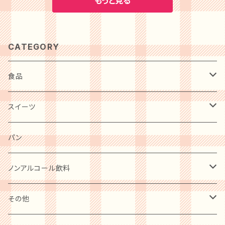
もっと見る
物や特別な日の食卓にもぴったりの逸品です！
なります 配送方法 冷凍便でお届けします 商品
ース。ハムの旨みと野菜の甘みが楽しめる昔な
牛カレー２００ｇ×６ 商品特徴 総料理長厳選の
説明 製法にこだわり独特な甘みと香りの「ハニ
がらのナポリタンソース。パスタと絡めて余すこ
素材に黒毛和牛を使用した、本格派ビーフカレ
ーロイヤル」、粒の揃った大納言小豆を白生地と
となく旨みを味わっていただける４種のソースで
ーです。 ホテルの味をご家庭で、また心温まる贈
CATEGORY
抹茶生地で巻き込んで仕上げた「抹茶大納言」
す。 ホテルオークラで愛される秘伝の味を自宅
り物としてもご利用ください。 山晃食品が誇る
など3種のブレッドに加え、金谷ホテル歴史館カ
で楽しめる！「山晃食品」から、４種のパスタソー
極上の味わい、神戸ベイシェラトンホテル＆タワ
食品
テッジイン・レストラン監修のふんわりとろける
スギフトが登場しました。クリスマスや誕生日、
ーズの特別メニュー、黒毛和牛カレー。贅沢な一
「プレーンオムレツ」など総菜3種が入った詰め
結婚記念日などのお祝いや特別な日にぴったり
皿をご家庭でもお楽しみいただける、送料無料
肉・肉加工品
スイーツ
合わせです。 【送料無料】栃木で愛される「金谷
な贈り物としても最適です。新鮮なトマトと香り
のギフトセットです。祝いや記念日のお祝いにも
ホテルベーカリー」のブレッドと総菜の贅沢セッ
高いハーブを贅沢に使用した、クリーミーで濃厚
最適です。黒毛和牛の濃厚な旨みが広がるカレ
惣菜・レトルト・冷凍
トが登場しました！栃木県内で人気の高い金谷
麺類
洋菓子
パン
な味わいは、一度食べたら忘れられない美味し
ーは、豊かな風味と深いコクが特徴。お肉の旨
ホテルベーカリーが、厳選したブレッド3種と総
さ。自宅で手軽に本格的なイタリアンを楽しんで
みとスパイスのバランスが絶妙で、一度食べたら
菜をセットにした贈り物は、ギフトやお祝い、内祝
みませんか？心温まるギフトとして、大切な方に
ケーキ
卵・チーズ・乳製品
和菓子
ノンアルコール飲料
クセになること間違いありません。贈り物として
い、お礼、誕生日や記念日に最適です。素材にこ
贈ってみてはいかがでしょうか。 ※商品は冷暗
も喜ばれる逸品です。誰か特別な方へ、山晃食
だわり、手間暇をかけて丹念に焼き上げたブレッ
所で保存してください。開封後はお早めにお召し
クッキー
品のこだわりを贈ってみませんか。 ※賞味期限
水産物・水産加工品
ビール
その他
ドは、一口食べれば栃木の美味しさが広がりま
上がりください。
をご確認ください。商品到着後はなるべく早めに
す。総菜も素材の旨みを引き出し、贅沢な味わい
プリン
お召し上がりください。