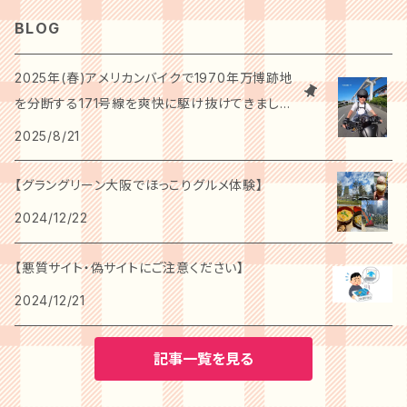
缶詰・瓶詰
ワイン
BOOK
を楽しめます。おしゃれなパッケージに詰められ
BLOG
たギフトボックスは、見た目にも華やかで贈り物
アイスクリーム
調味料
水・ソフトドリンク
カタログギフト
としても喜ばれること間違いなし！金谷ホテルベ
2025年(春)アメリカンバイクで1970年万博跡地
ーカリーの心温まる味わいを、大切な人へお届
ゼリー・ジュレ・コンポート
を分断する171号線を爽快に駆け抜けてきまし
けください。 ※商品は冷凍での発送となります。
た。
2025/8/21
お召し上がり前に必ず解凍してお楽しみくださ
い。
【グラングリーン大阪でほっこりグルメ体験】
2024/12/22
【悪質サイト・偽サイトにご注意ください】
2024/12/21
記事一覧を見る