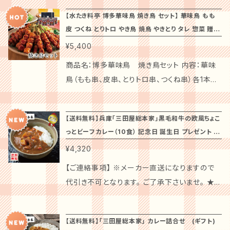
酵母エキス、鶏がらスープ、バター、チャツネ、香
のスープと共に相性抜群。家族や友人との団ら
どう糖)、（一部に小麦・卵・大豆・鶏肉を含む）
ご 原材料名： 鶏手羽元 (九州産)、タレ [米発酵
ゼントをお選びいただけます。 ぜひ、「石井味噌」
手羽小間肉(九州産)、調味液（植物油脂、食塩、
辛料、ポークエキス、生姜ペースト、にんにくペー
【水たき料亭 博多華味鳥 焼き鳥 セット】 華味鳥 もも
んにぴったりな一品です。特別な日やお祝い事、
【華味鳥 つくね串】 鶏肉（九州産）、野菜（玉葱
調味料、砂糖、醤油、水飴、ぶどう糖果糖液糖、ご
信州豚ロースギフトをお試しください！あなたの
粉末醤油、ローストガーリック、ごま、にんにく、こ
皮 つくね とりトロ やき鳥 焼鳥 やきとり タレ 惣菜 贈り
スト／カラメル色素、パプリカ色素、酸味料、(一
贈り物としても大変喜ばれること間違いなし！
（国産）、ネギ（国産））、パン粉、砂糖、食塩、鶏卵、
ま、濃縮りんご果汁、蜂蜜、香辛料、寒天]、天ぷら
大切な瞬間に、特別な味わいを添えるお手伝い
しょう）／調味料(アミノ酸等)、乳化剤、香辛料抽
物 記念日 お祝い ギフト 誕生日 プレゼント お取り寄
部に小麦・乳成分・大豆・鶏肉・豚肉・りんごを含
¥5,400
◆店主の声 この「もつ鍋セット」は、厳選した素
かつお風味調味料、香辛料、衣（パン粉、小麦粉、
粉(小麦粉、脱脂粉乳)、植物油脂/加工澱粉、増
をいたします！
せ
出物、（一部に小麦・ごま・大豆・鶏肉を含む） 特
む) 【粗挽きキーマカレー】 食肉等（鶏挽肉（九
材を使用し、家庭で手軽に本格的なもつ鍋を楽
鶏卵、でん粉、植物性大豆たん白、食塩、ぶどう
粘剤(加工澱粉、キサンタン)、乳化剤、クチナシ
商品名：博多華味鳥 焼き鳥セット 内容：華味
徴： 自社で養鶏場を持ち、丹精込めて育てたブ
州産)、鶏肝挽肉（九州産））、 野菜（玉ねぎ、人
しんでいただけるようにしました。心温まるひと
糖）／調味料（アミノ酸等）、（一部に小麦・卵・乳
色素、(一部に小麦・乳成分・ごま・大豆・鶏肉・り
鳥（もも串、皮串、とりトロ串、つくね串）各1本入
ランド鶏 九州産銘柄鶏華味鳥。水たき料亭で
参）、豚脂、小麦粉、ソテーオニオン、砂糖、食用
ときを大切な方と共に過ごしていただけること
成分・大豆・鶏肉を含む） 【華味鳥 梅しそ巻串】
んごを含む) 特徴： 九州産銘柄鶏「華味鳥」の手
り×5袋 温度帯：冷凍 賞味期限：製造より1年6ヵ
も使用し、お客様からも人気の銘柄鶏です。 1羽
なたね油、チキンブイヨン、鶏がら スープ、カレ
を願っています。皆さまのお食卓を、特別なもの
鶏肉（九州産）、梅加工品、大葉（国産）、香辛料、
羽元をしっかりと揚げ、オリジナルの甘辛たれに
月 アレルゲン：小麦・大豆・鶏肉・豚肉・りんご 商
から数十グラムしか取れない、希少部位であ
ー粉、しょうゆ、リンゴピューレ、酵母エキス、フォ
にするお手伝いができれば幸いです。 ◆注意事
食塩、衣（パン粉、小麦粉、鶏卵、でん粉、植物性
【送料無料】兵庫「三田屋総本家」黒毛和牛の欧風ちょこ
絡め仕上げました。 カラっと、ピリッと、それが
品箱サイズ：190×260×140mm 原材料： 【もも
る“肩小肉（手羽小間肉）”を使用。モモ肉のよう
ンドボー、食塩、バター、ポークエキス、にんにく
っとビーフカレー（10食） 記念日 誕生日 プレゼント お
項 送料無料でお届けいたしますので、お気軽に
大豆たん白、食塩、ぶどう糖）、（一部に小麦・卵・
「華からっと」です。 おすすめは自然解凍後、その
串、とりトロ(肩肉)串】 鶏肉（九州産）、タレ（醤
にジューシーで、タレとの相性がよく、ごはんとの
ペースト、生姜ペースト、香辛料、たん白加水分
祝い 内祝 贈り物 お礼 メーカー直送 常温
ご購入いただけます。解凍後はなるべく早めにお
大豆・鶏肉を含む） 【華味鳥 鳥ごぼうコロッケ
¥4,320
まま冷たい状態でお召しあがりいただくことで
油、砂糖、水飴、みりん、アミノ酸液、食塩、りんご
相性抜群です。お箸が止まりません。フライパン
解物、発酵調味料／カラメル色素、酸味料、（一
召し上がりください。国内配送のみ対応してお
串】 野菜（馬鈴薯（国産）、ごぼう（国産））、鶏む
す。もちろん、冷凍のままレンジで温めていただ
酢、香辛料）／増粘剤（加工でん粉、キサンタン）、
【ご連絡事項】 ※メーカー直送になりますので
にクッキングシートを敷いて焼くだけで簡単に１
部に小麦・乳成分・牛肉・大豆・鶏肉・豚肉・りん
り、離島への配送はお受けできませんので予めご
ね肉（九州産）、パン粉、砂糖、醤油、みりん、酒類
いても美味しく召しあがれます。 お酒のおつまみ
カラメル色素、ベニコウジ色素、（一部に小麦・大
代引き不可となります。 ご了承下さいませ。 ★
品出来、洗い物も少ないところもポイント。 また
ごを含む） 特徴 九州産銘柄鶏「華味鳥」を使用
了承ください。 この「水たき料亭 博多華味鳥 も
調味料、香辛料、衣（パン粉、小麦粉、鶏卵、でん
にはもちろんのこと、お弁当のおかずにもぴった
豆・鶏肉・りんごを含む） 【皮串】 鶏皮（九州産）、
☆配送不可地域☆★ 沖縄・離島は、配送不可と
ギフトには焼く以外の用途でも使える写真を含
し、水たき料亭「博多華味鳥」の料理長が監修し
つ鍋 セット」で、極上のもつ鍋体験をお楽しみく
粉、植物性大豆たん白、食塩、ぶどう糖）／酸味
りです。ピリッとした辛さと、コクのある旨味がや
タレ（醤油、砂糖、水飴、みりん、アミノ酸液、食
なります。 ※ギフトカードは、お付け出来ませ
むアレンジレシピ付きです。 《こだわり味噌》 こ
た３種類のチキンカレー。華味鳥のもも肉を加
ださい。大切な方への贈り物や、自分自身へのご
料、調味料（アミノ酸等）、（一部に小麦・卵・大
みつきになる一品です。 美味しいお召しあがり
【送料無料】「三田屋総本家」 カレー詰合せ (ギフト)
塩、りんご酢、香辛料）／増粘剤（加工でん粉、キ
ん。 ※二重包装は不可となります。 商品名：兵
だわりの味噌は安政２年の老舗醤油醸造元であ