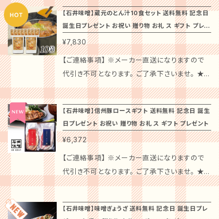
「横浜中華街『耀盛號』豚角煮ちまき」は、贅を尽
麺 150g×1 にんにくスライス 5g×1 唐辛子
お楽しみください。(たまごやネギを散らすと美味
とでしょう。大切な人とのひとときに、心を込めた
様の特別なひとときに彩りを添え、心に残る思い
一口ごとに豊かな風味が感じられます。 美しい
【石井味噌】蔵元のとん汁10食セット 送料無料 記念日
くした味わいが特徴の逸品です。国内産のもち米
1g×1 温度帯：冷凍 賞味期限：製造より240日
しくいただけます。) 【水たきによく合う具材】 キ
おもてなしをお届けします。 ### 【安心して楽し
出となることを願っています。 ### 【商品詳細】
誕生日プレゼント お祝い 贈り物 お礼 ス ギフト プレゼ
パッケージでお届けするこの商品は、大切な方
を使用し、じっくりと煮込まれた豚角煮と風味豊
アレルゲン：小麦・卵・乳成分・牛肉・大豆・鶏肉・
ャベツ 白葱・春菊・椎茸・えのき・しめじ・人参・
める！】 厳選された原材料を使用した「東京塩豆
「牛めし」は、見た目にも美しく、気品あるお味が
ント
への贈り物や記念日のお祝いにも最適です。特
¥7,830
かな具材をふんだんに包み込んで、手作りの温
やまいも 商品箱サイズ：260×190×140mm 原
春雨・豆腐などお好みでどうぞ。 ◆特徴 この水
大福」は、どなたでも安心して美味しく楽しめま
楽しめます。しっとりとした食感のご飯は、家族や
別な瞬間を演出したいシーンに、ぜひご利用くだ
もりを感じる一品に仕上げました。香ばしい豚角
材料： 【もつ鍋スープ】 水飴（国内製造）、たん白
【ご連絡事項】 ※メーカー直送になりますので
たきセットは、家庭で手軽に本格的な水炊きを楽
す。家族皆で囲む食卓や、お祝いの場でも喜ばれ
友人との食卓にふさわしい一品として、どなたに
さい。 #### 店主の声 「いしの屋」では、選び抜
煮の旨味が、もっちりとしたちまきの中で華やか
加水分解物、醤油、おろしにんにく加工品、米発
代引き不可となります。 ご了承下さいませ。 ★
しむことができる逸品です。スープは天然素材を
る逸品としておすすめです。 ### 【ギフトに最
も喜ばれること間違いありません。 ### 【特別
かれた国産の素材を使用し、伝統の製法で心を
に広がります。 美しいパッケージでお届けするこ
酵調味料、調味エキス、食塩、鰹調味パウダー／
☆配送不可地域☆★ 離島は配送不可となりま
使用し、コクとまろやかさが特徴です。寒い季節
適！】 送料無料でお届けする「巣鴨『塩豆大福』」
なシーンを演出します！】 大切な人とのひととき
込めて製造しています。私たちの牛めしが、皆様
の商品は、大切な方への心尽くしの贈り物にも
調味料（アミノ酸等）、（一部に小麦・大豆を含
す。 ※ギフトカードは、お付け出来ません。 商品
の家族や友人との団らんの場にぴったりです。ま
は、大切な方への心のこもった贈り物として非常
に、心を込めたおもてなしをお届けします。お祝
の特別なひとときに彩りを添え、心に残る思い出
最適です。記念日のお祝い、感謝の気持ちを伝え
【石井味噌】信州豚ロースギフト 送料無料 記念日 誕生
む） 【牛小腸】 牛小腸(国産) 【鶏はらみ】 鶏肉
名：和風汁物（豚汁） 原材料：野菜（大根（国産）、
た、お祝い事や特別な日の贈り物としても大変
におすすめです。特別な瞬間を彩る贅沢な贈り
いの席や特別な日の夕食で、この「牛めし」を提
となることを願っています。 ### 【商品詳細】
日プレゼント お祝い 贈り物 お礼 ス ギフト プレゼント
るシーンや、特別な日の食卓にぜひご利用くださ
(九州産） 【華つくね】 鶏肉（九州産）、全液鶏卵、
たまねぎ、人参、じゃがいも、ごぼう）、 豚肉、味
喜ばれています。 この水たきは、野菜と共にじっ
物をお選びの際には、ぜひご利用ください。 ぜ
供することで、素敵な時間をお楽しみいただける
「牛めし」は、見た目にも美しく、気品あるお味が
い。 #### 店主の声 「耀盛號」では、厳選された
¥6,372
やまいも入り食品素材（馬鈴薯でん粉、やまいも
噌、みりん、かつお節風味調味料、昆布エキス/調
くり煮込むことで、鶏肉の旨味がしっかりと出て、
ひ、「巣鴨『東京塩豆大福』」をお試しください！あ
ことでしょう。 ### 【安心して楽しめる！】 厳選
楽しめます。しっとりとした食感のご飯は、家族や
国産素材を使用し、伝統の技術で丁寧に製造し
粉末、デキストリン）、食塩／調味料（アミノ酸）、
味料（アミノ酸等）、酸味料、（一部に大豆・豚肉
丁寧に仕込まれたスープとの相性が抜群。お子
【ご連絡事項】 ※メーカー直送になりますので
なたの大切な瞬間を、特別な塩豆大福で彩るお
された原材料を使用した「牛めし」は、どなたで
友人との食卓にふさわしい一品として、どなたに
ています。私たちの豚角煮ちまきが、皆様の大切
増粘多糖類、（一部に卵・鶏肉・やまいもを含む）
を含む） 内容量：10食（ 310ｇ /1食） 賞味期限：
様からお年寄りまで、世代を問わず楽しめる味
代引き不可となります。 ご了承下さいませ。 ★
手伝いをいたします！
も安心して美味しく楽しむことができます。家族
も喜ばれること間違いありません。 ### 【特別
な瞬間を彩り、心に残る思い出となることを願っ
【ちゃんぽん麺】 小麦粉（国内製造）、粉末状植物
製造日より１年（概ね一年～半年くらいの賞味期
わいです。 ◆店主の声 この水たきセットは、選び
☆配送不可地域☆★ 離島は配送不可となりま
皆で囲む食卓や、お祝いの場でも喜ばれる逸品
なシーンを演出します！】 大切な人とのひととき
ています。贅沢な味わいをぜひご堪能ください。
性たん白／加工でん粉、かんすい、くちなし色
限のものをお送りします。） 保存方法：直射日光
抜かれた素材を使用し、家庭での特別な食卓を
す。 ※ギフトカードは、お付け出来ません。 商品
です。 ### 【ギフトに最適！】 送料無料でお届け
に、心を込めたおもてなしをお届けします。お祝
### 【商品詳細】 「豚角煮ちまき」は、見た目に
素、（一部に小麦・乳成分を含む） 【にんにくスラ
【石井味噌】味噌ぎょうざ 送料無料 記念日 誕生日プレ
を避けて常温で保存 商品説明： 石井味噌のレ
演出するために作られました。贈り物や家族の
名：熟成味噌生姜漬 原材料：豚肉（長野県産）、
する「いしの屋『牛めし』」は、大切な方への思い
いの席や特別な日の夕食で、この「牛めし」を提