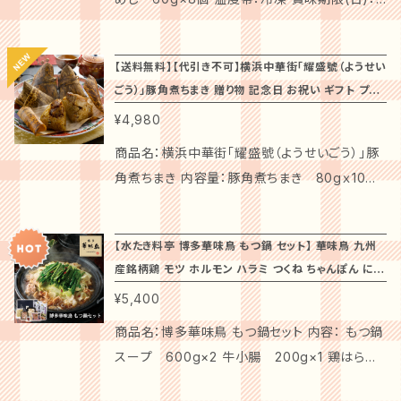
腸内環境を整える飼料を与え健康的に育てられ
しいパッケージでお届けするこの商品は、贈り物
シュリンク包装での発送となります。 厳選された
0 原産地：国内 特徴： もち米とうるち米を程よく
た鶏です。その肉質は鶏特有の臭みが抑えられ、
やお祝い、特別な記念日の思い出に最適です。大
牛肉を使用し、特製のタレでじっくりと煮込んだ
ブレンドし、醤油ベースのだし汁で炊き上げたご
はっきりとした旨みと歯ごたえがあります。博多・
切な方に心を込めた贈り物として、ご利用いただ
【送料無料】【代引き不可】横浜中華街「耀盛號（ようせい
牛めしは、柔らかいお肉とご飯が絶妙に合わさ
飯に鰹だしで旨みをプラスしました。国産ごぼう
中洲に本店を構え、大阪 東京にも店舗展開する
ごう）」豚角煮ちまき 贈り物 記念日 お祝い ギフト プレ
ければ幸いです。 #### 店主の声 「とげぬき福
り、口の中でとろけるような味わいを楽しめま
と甘辛く味付けした国産牛肉を盛付けた牛めし
「水たき料亭 博多華味鳥」の吟味されたスープ
ゼント 東海道中味めぐり isy
寿庵」では、厳選した素材を使用し、伝統の製法
¥4,980
す。 ### 商品説明： 心を満たす贅沢な味わい、
をレンジで簡単にお楽しみください。 注意事項
と素材をご家庭でお楽しみいただけます。水たき
で大福を作り上げています。私たちの塩豆大福
「いしの屋『牛めし』」は、特別な日の食卓を華や
※「代引き」はご利用いただけません。予めご了
商品名：横浜中華街「耀盛號（ようせいごう）」豚
料亭オリジナルのぽん酢と一緒にご賞味くださ
が、皆様の特別な瞬間に彩りを添え、一生の思い
かに彩る逸品です。厳選した牛肉をふんだんに
承ください。 ※のしは短冊のしとなります。 ※シ
角煮ちまき 内容量：豚角煮ちまき 80gｘ10個
い。 調理方法とお召しあがり方： 1.スープを火に
出となることを心より願っています。 ### 【商品
使い、職人の技で丁寧に仕上げた牛めしは、深い
ュリンク包装での発送となります。 厳選された牛
温度帯：冷凍 賞味期限(日)：60 原産地：日本
かけ煮立ち始めたら、あらかじめ解凍しておいた
詳細】 「東京塩豆大福」は、見た目にも美しく、口
旨味が浸透したふっくらとしたご飯と絶妙に絡ま
肉を使用し、特製のタレでじっくりと煮込んだ牛
特徴： 耀盛號（ようせいごう）は､創業1946年中
鶏肉、つくねを入れていきます。沸騰したら丁寧
の中でとろけるような食感を楽しむことができま
り、一口ごとに豊かな風味が感じられます。 美し
【水たき料亭 博多華味鳥 もつ鍋 セット】 華味鳥 九州
めしは、柔らかいお肉とご飯が絶妙に合わさり、
国食材卸、小売の横浜中華街の老舗です。創業
にアクを取り除き、まずはスープをご賞味くださ
す。しっとりとした生地に包まれた心地よい塩味
産銘柄鶏 モツ ホルモン ハラミ つくね ちゃんぽん にん
いパッケージでお届けするこの商品は、大切な
口の中でとろけるような味わいを楽しめます。 #
以来、横浜中華街の厨房を支えており、プロの料
い。 2.野菜や豆腐などお好みの具材を入れ、火
のあんこは、家族や友人との食卓に華やかさを
にく 唐辛子 鍋 お鍋 贈り物 記念日 お祝い ギフト プレ
方への贈り物や記念日のお祝いにも最適です。
¥5,400
## 商品説明： 心を満たす贅沢な味わい、「いし
理人から料理愛好家まで常連客を有する専門店
が通ったら、取り鉢にぽん酢とお好みの薬味(ネ
ゼント 冬のあったかグルメ お取り寄せ
添え、どなたにも喜ばれる逸品です。 ### 【特別
特別な瞬間を演出したいシーンに、ぜひご利用く
の屋『牛めし』」は、特別な日の食卓を華やかに
です。その耀盛號監修の豚角煮中華ちまきです。
商品名：博多華味鳥 もつ鍋セット 内容： もつ鍋
ギ・柚胡椒など)を入れ、鶏肉、つくね、野菜など
なシーンを演出します！】 お祝いの席や特別な
ださい。 #### 店主の声 「いしの屋」では、選び
彩る逸品です。厳選した牛肉をふんだんに使い、
縁起のいい亀甲型の化粧箱でお届けいたしま
スープ 600g×2 牛小腸 200g×1 鶏はら
をお召しあがりください。(キャベツを入れるのが
日のスイーツタイムに、この「塩豆大福」をご提供
抜かれた国産の素材を使用し、伝統の製法で心
職人の技で丁寧に仕上げた牛めしは、深い旨味
す。 ### 商品説明： 特別なひとときを演出する
み 100g×1 華つくね 200g×1 ちゃんぽん
博多流。) 3.最後に残ったスープで、雑炊や麺を
することで、素敵な時間をお楽しみいただけるこ
を込めて製造しています。私たちの牛めしが、皆
が浸透したふっくらとしたご飯と絶妙に絡まり、