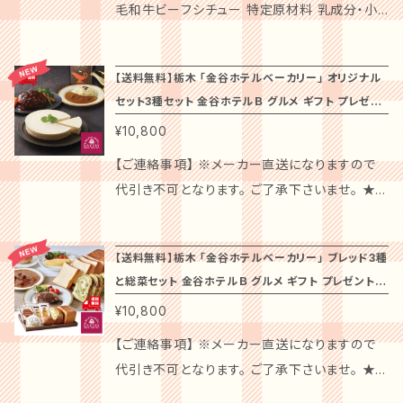
する、洋惣菜の詰め合わせは、職人技が光る品
ク生ハム５０ｇ、照り焼きチキン２７０ｇ 商品特
毛和牛ビーフシチュー 特定原材料 乳成分・小
な日やお祝い事、贈り物としても大変喜ばれる
さがあります。このセットは、大切な方への贈り
材にこだわり、一つ一つ丁寧に仕上げました。特
質と深い味わいが特徴です。特別な日のお祝い
徴 ローストポーク、氷温熟成ローストビーフ、ビ
麦・かに 特定原材料に準ずるもの20品目 牛
こと間違いなし！ 調理方法とお召しあがり方： 1.
物や、特別なお祝いの席にも理想的です。 注意
に人気の辛口カレーは、その深い豊かな香りと
や、大切な方への贈り物にぴったりの逸品です！
ーフシチュー、神戸ポーク生ハム、照り焼きチキ
肉・大豆・鶏肉・豚肉 箱サイズ/ｍｍ 265×185×
冷凍状態の焼き鳥を解凍し、フライパンまたはグ
事項： 送料無料でお届けいたしますので、ぜひ
ほのかなスパイシーさが絶妙に調和しており、一
贅沢な「三田屋総本家 洋惣菜詰め合わせ」は、
【送料無料】栃木 「金谷ホテルベーカリー」 オリジナル
ンの５種類をセットしました。親しい友人や家族
45 賞味期限 冷凍３０日 総重量 710ｇ 商品内
リルで焼きます。 2. 焼き加減を調整しながら、全
手軽にご購入ください。常温保存が可能ですが、
度食べればもう虜に。中辛カレーも、子どもから
セット3種セット 金谷ホテルＢ グルメ ギフト プレゼン
特別な瞬間を彩ること間違いなしのギフトセット
とお家の食卓で肉バル気分をワインと一緒にお
容 黒毛和牛ビーフシチュー１７０ｇ×３ 商品特
体に焼き色がつくまで焼き上げます。 3. 焼き上
開封後はお早めにお召し上がりをおすすめしま
大人までお楽しみいただける優しい味わいです。
ト お祝い 内祝 お礼 贈り物 誕生日 記念日
です！豊かな風味と多彩な食感が楽しめる洋惣
¥10,800
楽しみください。 デリシャエールの「お肉de家バ
徴 芳醇な香りと味わいの黒毛和牛を、ホテルオ
がった焼き鳥に焼鳥タレを絡め、お好みでご飯や
す。国内配送のみ対応しており、離島への配送は
このセットは、大切な方への心を込めた贈り物
菜は、家族みんなで楽しめるメニューを盛りだく
ルセット」は、山晃食品の人気商品をまとめてお
ークラ特製のソースで柔らかくなるまでじっくり
お酒と共にお楽しみください。 【自宅で楽しむ、
【ご連絡事項】 ※メーカー直送になりますので
お受けできませんので、予めご了承下さい。 この
や、お祝いの席にも最適です。 注意事項： 送料
さんに取り揃えています。特に、三田屋総本家な
届けする特別なセットです。新鮮で上質なお肉を
と煮込んだビーフシチュー。香り立つ伝統のデミ
博多の焼き鳥！】 このセットでは、博多の焼き鳥
代引き不可となります。 ご了承下さいませ。 ★
特別なカレー詰合せで、温かいひとときをお過ご
無料でお届けいたしますので、手軽にご購入いた
らではのこだわりの味わいをお楽しみいただけ
手軽に楽しめるこのセットは、ギフトやお祝い、記
グラスソースが上品な風味を感じられる逸品。
を自宅で簡単に楽しむことができます。華味鳥の
☆配送不可地域☆★ 沖縄・離島は、配送不可と
しください。大切な方への感謝の気持ちを込めた
だけます。常温保存が可能ですが、開封後はお早
ます。 店主の声： 当店の洋惣菜セットは、プロの
念日にも最適です。贈り物としても、ご自宅用と
高級ホテル「ホテルオークラ」で提供されてい
美味しさを存分に味わえる、贅沢な一品をご自
なります。 ※ギフトカードは、お付け出来ませ
贈り物や、自分自身へのご褒美としても、大変お
めにお召し上がりください。国内配送のみ対応し
目で厳選した食材を使用し、心を込めて作り上
してもおすすめの逸品です。 山晃食品のこだわ
【送料無料】栃木 「金谷ホテルベーカリー」 ブレッド3種
る、極上の味わいをご自宅でも楽しめる黒毛和
宅の食卓にぜひ加えてください。家族や友人との
ん。 商品名 栃木 「金谷ホテルベーカリー」 オリ
すすめの一品です！
ており、離島への配送はお受けできませんので予
げました。特に人気のメニューは、どなたでも喜
と総菜セット 金谷ホテルＢ グルメ ギフト プレゼント
りが詰まった「お肉de家バルセット」は、お肉の
牛ビーフシチュー。厳選された国産黒毛和牛の
特別な時間を演出する、最高のグルメ体験をお
ジナルセット3種セット セット内容 オリジナルハ
めご了承ください。 この特別なカレー詰合せで、
ばれる美味しさです。一口食べれば、その豊かな
お祝い 内祝 お礼 贈り物 誕生日 記念日
旨味を存分に楽しめる商品ばかり。焼肉や鍋、オ
¥10,800
みを使用し、一つ一つ手作りで丁寧に調理され
届けいたします。 ◆特徴 本セットは、九州産の
ンバーグステーキ2個 オリジナルソース×2個 金
心温まるひとときをお過ごしください。大切な方
風味とバランスの良い味わいに心を奪われるこ
ーブン料理など様々な料理に活用できるので、
た贅沢な逸品です。濃厚なビーフシチューの味
華味鳥を使用し、各部位の個性豊かな味わいを
谷チーズケーキ小1個 百年ライスカレービーフ5
【ご連絡事項】 ※メーカー直送になりますので
への祝福や、自分自身へのご褒美としてもおす
とでしょう。このセットは、大切な人への感謝の気
幅広い料理のレパートリーを楽しむことができま
わいと、黒毛和牛の柔らかく旨味溢れる肉質が
楽しめるのが最大の魅力です。あっさりとしたも
箱 総個数 10個 商品サイズ(mm) 340×228×1
代引き不可となります。 ご了承下さいませ。 ★
すめの一品です！
持ちを伝える贈り物や、特別な日の祝いの場に
す。ぜひ、特別な日に特別なお肉で、家族や友人
絶妙に絡み合い、一口食べれば虜になること間
も肉と、皮の香ばしさ、ふんわりとしたつくね、ト
84 総重量(kg) 2.3 賞味期限 【チーズケーキ】
☆配送不可地域☆★ 沖縄・離島は、配送不可と