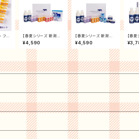
ト フロ
【春夏シリーズ 新潟県
【春夏シリーズ 新潟県
【春夏
 ギフ
ヤスダヨーグルト ギフト
ヤスダヨーグルト ギフト
ヤスダ
¥4,590
¥4,590
¥3,7
ヨーグル
セット】乳製品 飲むヨー
セット】乳製品 飲むヨー
セット
ロベリ
グルト 搾りたて 生乳使
グルト 搾りたて 生乳使
グルト
品 贈
用 ドリンク ヨーグルト
用 ドリンク ヨーグルト
用 ド
 新潟県
ブルーベリー 温州みか
ブルーベリー 温州みか
ブルー
ッシュ
ん ストロベリー プレー
ん とろける プレーン
ん プ
あるヨ
ン
ーグル