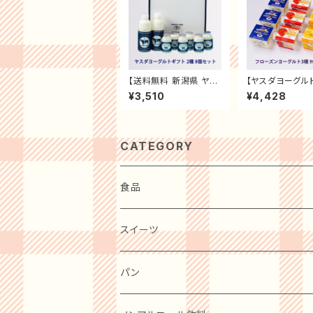
【送料無料 新潟県 ヤス
【ヤスダヨーグル
ダヨーグルト ギフトセッ
ーズンヨーグルト
¥3,510
¥4,428
ト】 飲むヨーグルト 新潟
ト】フローズン 
県 生乳使用 贈り物 プ
ト プレーン・スト
レゼント 新潟県産生乳
ー・夏ミカン 乳製
濃厚でコクのあるヨー
り物 プレゼント
グルト フレッシュ まろや
産生乳 濃厚 フレ
CATEGORY
か
まろやか コクの
ーグルト
食品
肉・肉加工品
スイーツ
惣菜・レトルト・冷凍
麺類
洋菓子
パン
ケーキ