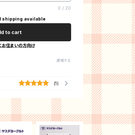
0
/
20
l shipping available
d to cart
にお住まいの方向け
通報する
(1)