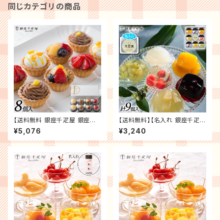
同じカテゴリの商品
【送料無料 銀座千疋屋 銀座プ
【送料無料】【名入れ 銀座千疋
チフルーツタルト８個入】 洋菓子
屋】名入れ銀座ゼリー ジュレ 記
¥5,076
¥3,240
ケーキ お菓子 記念日 誕生日プ
念日 誕生日プレゼント お祝い
レゼント お祝い 内祝 贈り物 お
内祝 贈り物 お礼【メーカー直
礼 スイーツ ギフト プレゼント
送】果物 フルーツ スイーツ ギフ
冷凍 メーカー直送
ト プレゼント