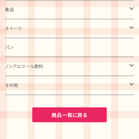
食品
肉・肉加工品
スイーツ
惣菜・レトルト・冷凍
麺類
洋菓子
パン
ケーキ
卵・チーズ・乳製品
和菓子
ノンアルコール飲料
クッキー
水産物・水産加工品
ビール
その他
プリン
缶詰・瓶詰
ワイン
BOOK
商品一覧に戻る
アイスクリーム
調味料
水・ソフトドリンク
カタログギフト
ゼリー・ジュレ・コンポート