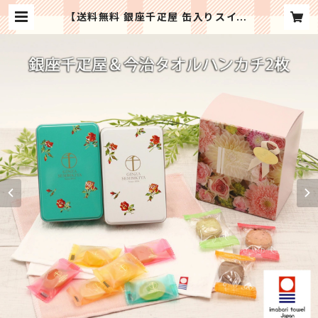
【送料無料 銀座千疋屋 缶入り スイー
ツ ＆ 片面ガーゼ 今治タオル ギフト】
プレゼント クッキー ゼリー スイーツ
今治 タオル ハンカチ ミニタオル タオ
ルハンカチ おしゃれ 母の日 敬老の日
誕生日プレゼント お祝い | Regalo
セレクトギフト