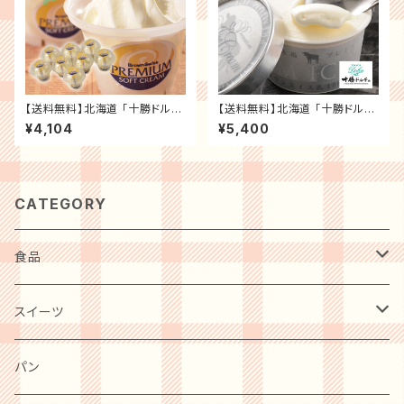
【送料無料】北海道 「十勝ドルチ
【送料無料】北海道 「十勝ドルチ
ェ」 橋本牧場 プレミアムソフト
ェ」 橋本牧場 プレミアムアイ
¥4,104
¥5,400
6個 記念日 誕生日プレゼント
ス 12個 記念日 誕生日プレゼン
お祝い 内祝 贈り物 お礼【メー
ト お祝い 内祝 贈り物 お礼【メ
カー直送】スイーツ ギフト プレ
ーカー直送】スイーツ ギフト プ
ゼント
レゼント
CATEGORY
食品
肉・肉加工品
スイーツ
惣菜・レトルト・冷凍
麺類
洋菓子
パン