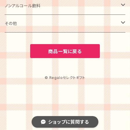
ケーキ
卵・チーズ・乳製品
和菓子
ノンアルコール飲料
クッキー
水産物・水産加工品
ビール
その他
プリン
缶詰・瓶詰
ワイン
BOOK
商品一覧に戻る
アイスクリーム
調味料
水・ソフトドリンク
カタログギフト
ゼリー・ジュレ・コンポート
© Regaloセレクトギフト
ショップに質問する