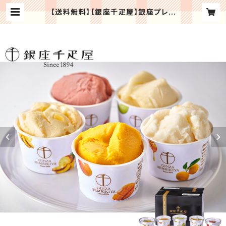
【送料無料】【銀座千疋屋】銀座プレミ
アムソルベ ジェラート アイスクリー
ム 記念日 誕生日プレゼント お祝い
内祝 贈り物 お礼【メーカー直送】スイ
ーツ ギフト プレゼント | Regaloセ
レクトギフト