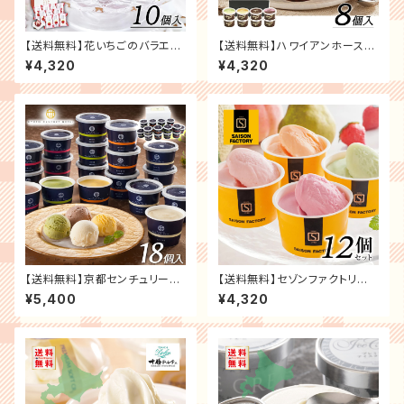
【送料無料】花いちごのバラエテ
【送料無料】ハワイアンホースト
ィアイス（博多あまおう）＜3種
マカデミアナッツチョコアイス ＜
¥4,320
¥4,320
類10個入＞ お祝い お礼 贈り物
4種類8個入＞ お祝い お礼 贈
誕生日 記念日 【メーカー直送
り物 誕生日 記念日 【メーカー
代引き不可】 スイーツ ギフト プ
直送 代引き不可】 スイーツ ギフ
レゼント お取り寄せ
ト プレゼント お取り寄せ
【送料無料】京都センチュリーホ
【送料無料】セゾンファクトリ
テル アイスクリームギフト ＜4
ー 日本の名産フルーツアイス
¥5,400
¥4,320
種類18個入＞ お祝い お礼 贈り
＜4種類12個入＞ お祝い お礼
物 誕生日 記念日 【メーカー直
贈り物 誕生日 記念日 スイーツ
送 代引き不可】 スイーツ ギフト
ギフト プレゼント お取り寄せ
プレゼント お取り寄せ