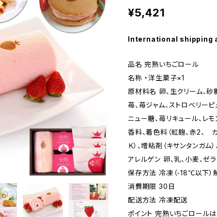
¥5,421
International shipping 
品名 完熟いちごロール
名称 ・洋生菓子×1
原材料名 卵、生クリーム、砂
苺、苺ジャム、ストロベリーピ
ニュー糖、苺リキュール、レモ
香料、着色料（紅麹、赤2、 
Ｋ）、増粘剤（キサンタンガム）、
アレルゲン 卵、乳、小麦、ゼ
保存方法 冷凍（-18℃以下）
消費期限 30日
配送方法 冷凍配送
ポイント 完熟いちごロール