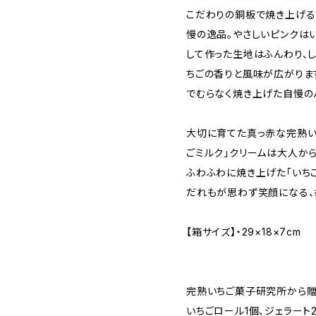
こだわりの銅板で焼き上げ
慢の逸品。やさしいピンクは
して作った生地はふんわり、
ちごの香りと風味が広がりま
でむらなく焼き上げた自慢の
大切に育てた真っ赤な完熟い
ごミルク」クリームは大人か
ふわふわに焼き上げた「いち
だれもが思わず笑顔になる、
【箱サイズ】・29×18×7cm
完熟いちご菓子研究所から贈
いちごロール1個、ジェラート