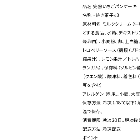
品名 完熟いちごパンケーキ
名称 ・焼き菓子×3
原材料名 ミルククリーム（
とする食品、水飴、デキストリ
燥卵白）、小麦粉、卵、上白糖
トロベリーソース（糖類（ブド
縮果汁）、レモン果汁／トレハ
ランガム）、保存料（ソルビン
（クエン酸）、酸味料、着色料（
豆を含む）
アレルゲン 卵、乳、小麦、大
保存方法 冷凍（-18℃以下
温で保存。
消費期限 冷凍30日。解凍
配送方法 冷凍配送
ポイント