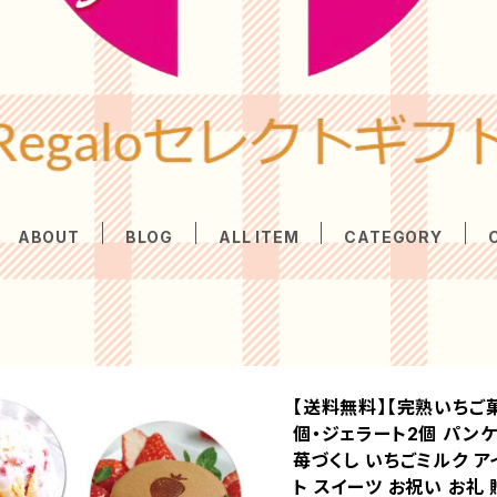
ABOUT
BLOG
ALL ITEM
CATEGORY
【送料無料】【完熟いちご
個・ジェラート2個 パンケ
苺づくし いちごミルク ア
ト スイーツ お祝い お礼