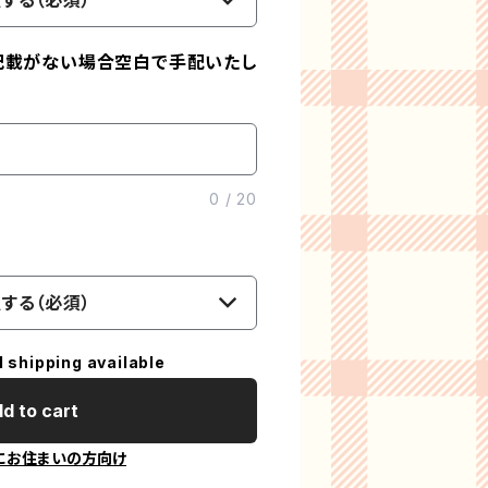
する（必須）
記載がない場合空白で手配いたし
0
/
20
する（必須）
l shipping available
d to cart
にお住まいの方向け