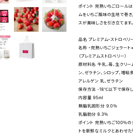
ポイント 完熟いちごロール
ムをいちご風味の生地で巻き
スが美味しさを引き立てます
品名 プレミアム・ストロベリ
名称 ・完熟いちごジェラート×
（プレミアムストロベリー）
原材料名 牛乳、苺、生クリー
ン、ゼラチン、シロップ、増粘
アレルゲン 乳、ゼラチン
保存方法 -18℃以下で保存
内容量 95ml
無脂乳固形分 9.0％
乳脂肪分 8.3％
ポイント 完熟いちご100％
トを新鮮なミルクとあわせた「