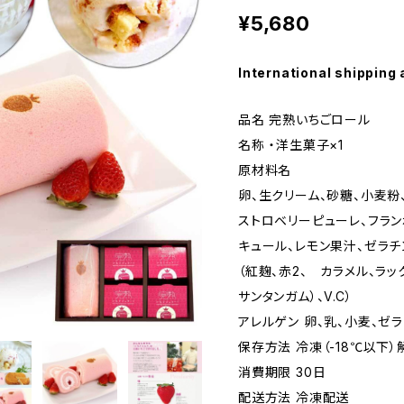
¥5,680
International shipping 
品名 完熟いちごロール
名称 ・洋生菓子×1
原材料名
卵、生クリーム、砂糖、小麦粉
ストロベリーピューレ、フラン
キュール、レモン果汁、ゼラチ
（紅麹、赤2、 カラメル、ラッ
サンタンガム）、V.C）
アレルゲン 卵、乳、小麦、ゼ
保存方法 冷凍（-18℃以下）
消費期限 30日
配送方法 冷凍配送