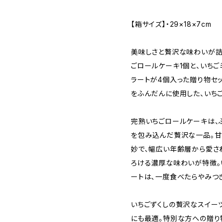
【箱サイズ】・29×18×7cm
美味しさと贅沢な味わいが詰
ごロールケーキ1個と、いちご
ラートが4個入った贈り物セ
をふんだんに使用した、いち
完熟いちごロールケーキは、
を包み込んだ贅沢な一品。甘
妙で、幅広い年齢層から愛さ
ろける濃厚な味わいが特徴。
ートは、一度食べたらやみつ
いちごずくしの贅沢なスイー
にも最適。特別な方への贈り