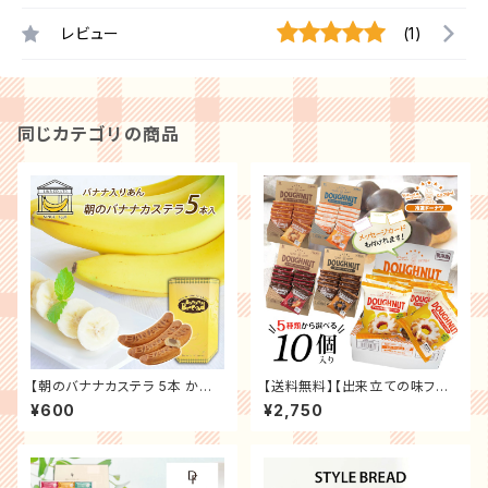
レビュー
(1)
同じカテゴリの商品
【朝のバナナカステラ 5本 かわ
【送料無料】【出来立ての味フロ
いいギフトボックス入り】 バナナ
ーズン ドーナツ】単品10個セッ
¥600
¥2,750
ピューレ入り白餡 バナナ カステ
ト ポンデドーナツ チョコ ホワイ
ラ 洋菓子 カステラ お菓子 おや
トグレーズ きなこチョコ ザクザ
つ スイーツ ギフト 誕生日 プレ
ククルーラーハニーバター オー
ゼント 贈り物 お祝い お礼 リマ
ルドファッションチョコ まとめ買
い 手土産 お祝い 贈り物 お礼