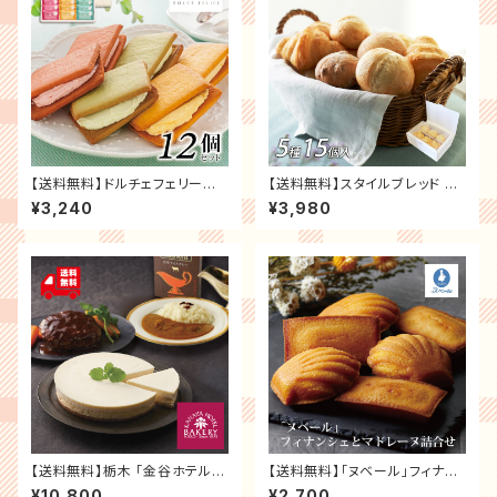
ギフト
【送料無料】ドルチェフェリーチ
【送料無料】スタイルブレッド 冷
ェ フルーツクリームサンド お
凍パン ギフトセット 5種 (15個
¥3,240
¥3,980
祝い お礼 贈り物 誕生日 記念
入) パン 詰め合わせ セット 食べ
日 スイーツ ギフト プレゼント
比べ
お取り寄せ
【送料無料】栃木 「金谷ホテルベ
【送料無料】「ヌベール」フィナン
ーカリー」 オリジナルセット3種
シェとマドレーヌ詰合せ ブライ
¥10,800
¥2,700