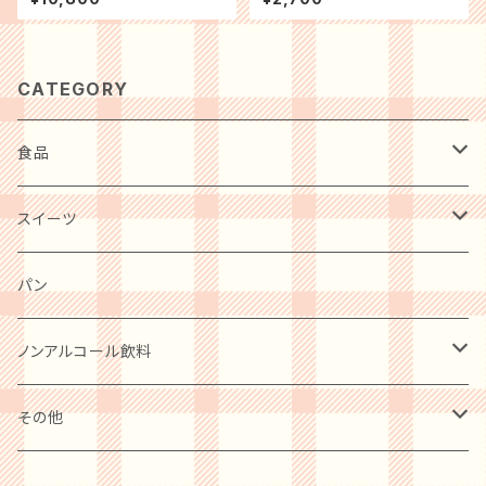
セット 金谷ホテルＢ グルメ ギフ
ダル 贈り物 記念日 お祝い ギフ
ト プレゼント お祝い 内祝 お礼
ト プレゼント
贈り物 誕生日 記念日
CATEGORY
食品
肉・肉加工品
スイーツ
惣菜・レトルト・冷凍
麺類
洋菓子
パン
ケーキ
卵・チーズ・乳製品
和菓子
ノンアルコール飲料
クッキー
水産物・水産加工品
ビール
その他
プリン
缶詰・瓶詰
ワイン
BOOK