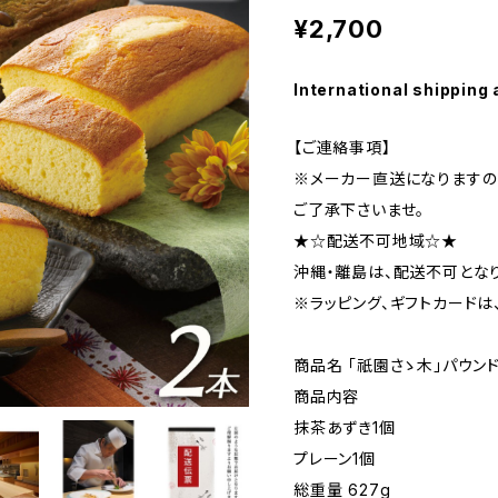
¥2,700
International shipping 
【ご連絡事項】
※メーカー直送になりますの
ご了承下さいませ。
★☆配送不可地域☆★
沖縄・離島は、配送不可となり
※ラッピング、ギフトカードは
商品名 「祇園さゝ木」パウン
商品内容
抹茶あずき1個
プレーン1個
総重量 627g