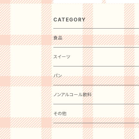
入り白餡 バナナ カステ
デドーナツ チョコ
ラ 洋菓子 カステラ お菓
イトグレーズ き
子 おやつ スイーツ ギフ
コ ザクザククル
ト 誕生日 プレゼント 贈
ハニーバター オ
CATEGORY
り物 お祝い お礼 リマ
ファッションチョコ
め買い 手土産 
贈り物 お礼 ギフ
食品
肉・肉加工品
スイーツ
惣菜・レトルト・冷凍
麺類
洋菓子
パン
ケーキ
卵・チーズ・乳製品
和菓子
ノンアルコール飲料
クッキー
水産物・水産加工品
ビール
その他
プリン
缶詰・瓶詰
ワイン
BOOK