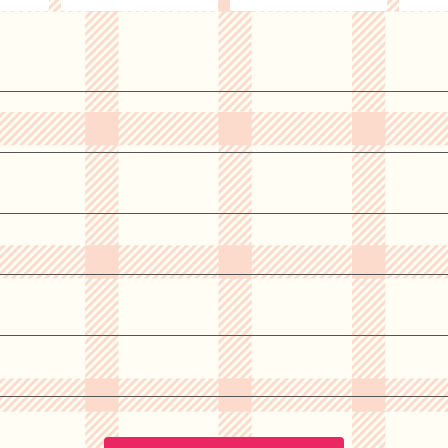
 ホワ
贈り物 誕生日 記念日
ン 詰め合わせ セット 食
金谷ホ
なこチョ
スイーツ ギフト プレゼ
べ比べ
フト 
ーラー
ント お取り寄せ
内祝 
ールド
日 記
 まと
お祝い
ト