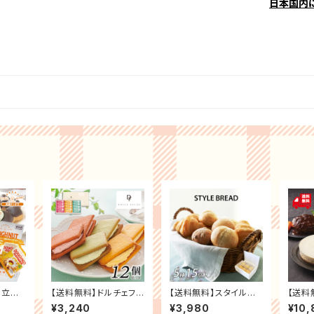
日本国内
来立て
【送料無料】ドルチェフェ
【送料無料】スタイルブ
【送料
ドーナ
リーチェ フルーツクリ
レッド 冷凍パン ギフト
ホテル
¥3,240
¥3,980
¥10,
ト ポン
ームサンド お祝い お礼
セット 5種 (15個入) パ
ジナル