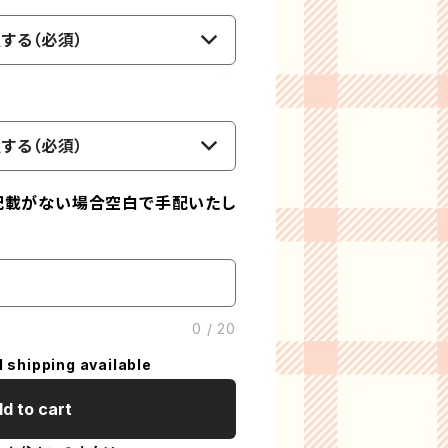
する（必須）
する（必須）
記載がない場合空白で手配いたし
0
/
20
l shipping available
d to cart