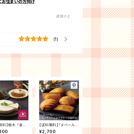
にお住まいの方向け
通報する
(1)
無料】栃木 「金谷
【送料無料】「ヌベール」
ベーカリー」 オリ
フィナンシェとマドレー
800
¥2,700
セット3種セット
ヌ詰合せ ブライダル 贈