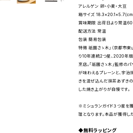
アレルゲン 卵・小麦・大豆
箱サイズ 18.3×20.1×5.7(cm
賞味期限 出荷日より常温6
配送方法 常温
包装 簡易包装
特徴 祇園さゝ木」（京都市東
り10年連続2つ星、2020
烹店。「祇園さゝ木」監修のパ
が味わえるプレーンと、宇治
きを混ぜ込んだ抹茶あずきの
した焼き上がりが自慢です。
※ミシュランガイド３つ星を
理となります。本品が獲得し
◆無料ラッピング