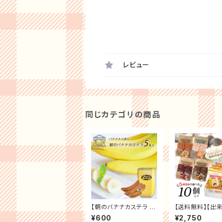
レビュー
同じカテゴリの商品
【朝のバナナカステラ 5
【送料無料】【出
本 かわいいギフトボック
の味フローズン 
¥600
¥2,750
ス入り】 バナナピューレ
ツ】単品10個セッ