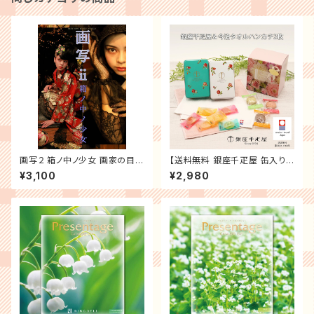
画写２ 箱ノ中ノ少女 画家の目写
【送料無料 銀座千疋屋 缶入り
真館
スイーツ ＆ 片面ガーゼ 今治タ
¥3,100
¥2,980
オル ギフト】 プレゼント クッキ
ー ゼリー スイーツ 今治 タオル
ハンカチ ミニタオル タオルハン
カチ おしゃれ 母の日 敬老の日
誕生日プレゼント お祝い