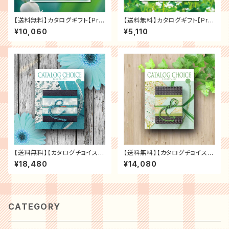
【送料無料】カタログギフト【Pre
【送料無料】カタログギフト【Pre
sentage プレゼンテージ】「シ
sentage プレゼンテージ】「ジ
¥10,060
¥5,110
ンフォニー」 ギフト お返し 内祝
ャズ」 ギフト お返し 内祝い 香典
い 香典返し 結婚祝い 引出物 グ
返し 結婚祝い 引出物 グルメ 出
ルメ 出産祝い 新築祝い 各種お
産祝い 新築祝い 各種お祝いな
祝いなど ギフト プレゼント カタ
ど ギフト プレゼント カタログギ
ログギフト
フト
【送料無料】【カタログチョイス】
【送料無料】【カタログチョイス】
カタログギフト [ゴブラン] ギフト
カタログギフト [ツイード]ギフト
¥18,480
¥14,080
お返し 内祝い 香典返し 結婚祝
お返し 内祝い 香典返し 結婚祝
い 引出物 グルメ 出産祝い 新築
い 引出物 グルメ 出産祝い 新築
祝い 各種お祝いなど ギフト プ
祝い 各種お祝いなど ギフト プ
レゼント カタログギフト
レゼント カタログギフト
CATEGORY