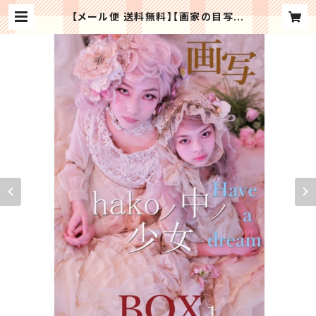
【メール便 送料無料】【画家の目写真
館】写真集～画写 Hakoノ中ノ少女 B
OX１～全国公募で選ばれた少女たち
を中心 にゴシック ＆ ロリータ の世界
観を表現した写真集「オールカラー」 |
Regaloセレクトギフト