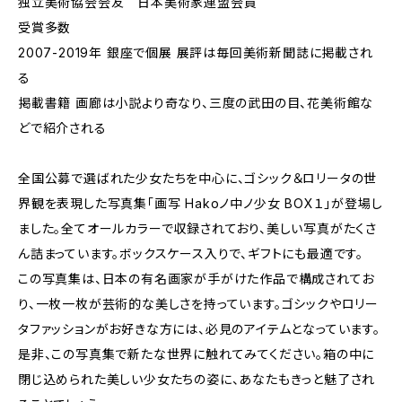
独立美術協会会友 日本美術家連盟会員
受賞多数
2007-2019年 銀座で個展 展評は毎回美術新聞誌に掲載され
る
掲載書籍 画廊は小説より奇なり、三度の武田の目、花美術館な
どで紹介される
全国公募で選ばれた少女たちを中心に、ゴシック＆ロリータの世
界観を表現した写真集「画写 Hakoノ中ノ少女 BOX１」が登場し
ました。全てオールカラーで収録されており、美しい写真がたくさ
ん詰まっています。ボックスケース入りで、ギフトにも最適です。
この写真集は、日本の有名画家が手がけた作品で構成されてお
り、一枚一枚が芸術的な美しさを持っています。ゴシックやロリー
タファッションがお好きな方には、必見のアイテムとなっています。
是非、この写真集で新たな世界に触れてみてください。箱の中に
閉じ込められた美しい少女たちの姿に、あなたもきっと魅了され