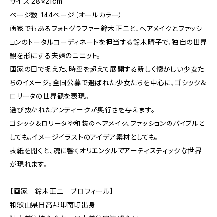
サイズ 28×21cm
ページ数 144ページ（オールカラー）
画家でもあるフォトグラファー鈴木正二と、ヘアメイクとファッシ
ョンのトータルコーディネートを担当する鈴木晴子で、独自の世界
観を形にする夫婦のユニット。
画家の目で捉えた、時空を超えて展開する新しく懐かしい少女た
ちのイメージ。全国公募で選ばれた少女たちを中心に、ゴシック＆
ロリータの世界観を表現。
選び抜かれたアンティークが奥行きを与えます。
ゴシック＆ロリータや和装のヘアメイク、ファッションのバイブルと
しても。イメージイラストのアイデア素材としても。
表紙を開くと、魂に響くオリエンタルでアーティスティックな世界
が現れます。
【画家 鈴木正二 プロフィール】
和歌山県日高郡印南町出身