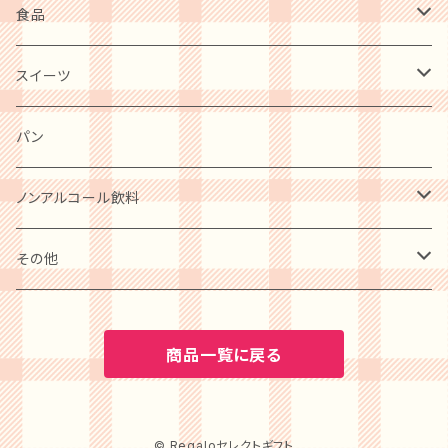
食品
肉・肉加工品
スイーツ
惣菜・レトルト・冷凍
麺類
洋菓子
パン
ケーキ
卵・チーズ・乳製品
和菓子
ノンアルコール飲料
クッキー
水産物・水産加工品
ビール
その他
プリン
缶詰・瓶詰
ワイン
BOOK
商品一覧に戻る
アイスクリーム
調味料
水・ソフトドリンク
カタログギフト
ゼリー・ジュレ・コンポート
© Regaloセレクトギフト