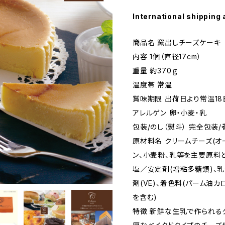
International shipping 
商品名 窯出しチーズケーキ
内容 1個（直径17cm）
重量 約370ｇ
温度帯 常温
賞味期限 出荷日より常温18
アレルゲン 卵・小麦・乳
包装/のし（熨斗） 完全包装
原材料名 クリームチーズ(オ
ン、小麦粉、乳等を主要原料
塩／安定剤(増粘多糖類)、乳
剤(VE)、着色料(パーム油カ
を含む)
特徴 新鮮な生乳で作られる