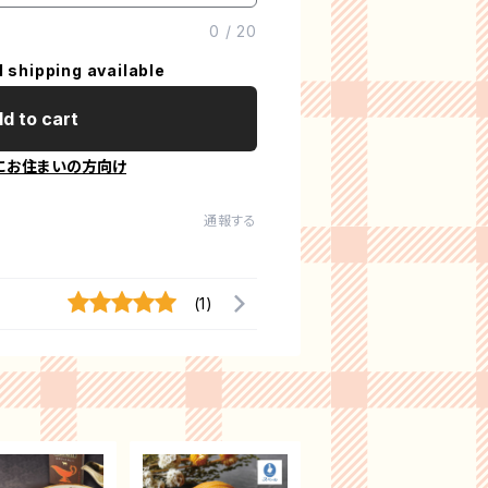
0
/
20
l shipping available
d to cart
にお住まいの方向け
通報する
(1)