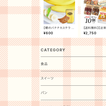
【朝のバナナカステラ 5
【送料無料】【出
本 かわいいギフトボック
の味フローズン 
¥600
¥2,750
ス入り】 バナナピューレ
ツ】単品10個セッ
入り白餡 バナナ カステ
デドーナツ チョコ
ラ 洋菓子 カステラ お菓
イトグレーズ き
子 おやつ スイーツ ギフ
コ ザクザククル
ト 誕生日 プレゼント 贈
ハニーバター オ
CATEGORY
り物 お祝い お礼 リマ
ファッションチョコ
め買い 手土産 
贈り物 お礼 ギフ
食品
肉・肉加工品
スイーツ
惣菜・レトルト・冷凍
麺類
洋菓子
パン