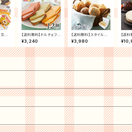
来立て
【送料無料】ドルチェフェ
【送料無料】スタイルブ
【送料
ドーナ
リーチェ フルーツクリ
レッド 冷凍パン ギフト
ホテル
¥3,240
¥3,980
¥10,
ト ポン
ームサンド お祝い お礼
セット 5種 (15個入) パ
ジナル
 ホワ
贈り物 誕生日 記念日
ン 詰め合わせ セット 食
金谷ホ
なこチョ
スイーツ ギフト プレゼ
べ比べ
フト 
ーラー
ント お取り寄せ
内祝 
ールド
日 記
 まと
お祝い
ト