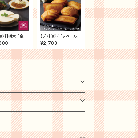
無料】栃木 「金谷
【送料無料】「ヌベール」
ベーカリー」 オリ
フィナンシェとマドレー
800
¥2,700
セット3種セット
ヌ詰合せ ブライダル 贈
テルＢ グルメ ギ
り物 記念日 お祝い ギ
プレゼント お祝い
フト プレゼント
お礼 贈り物 誕生
念日