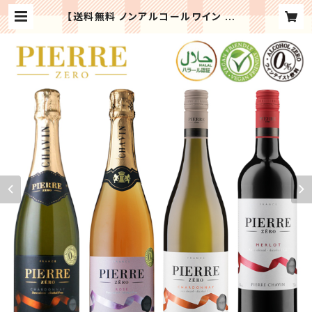
【送料無料 ノンアルコールワイン ピエ
ールゼロ シリーズ 4種 飲み比べ セッ
ト】 ノンアルコール ワイン スパークリ
ング ブラン ロゼ シャルドネ メルロー
辛口 フランス産 誕生日 記念日 お祝
い ギフト プレゼント | Regaloセレ
クトギフト