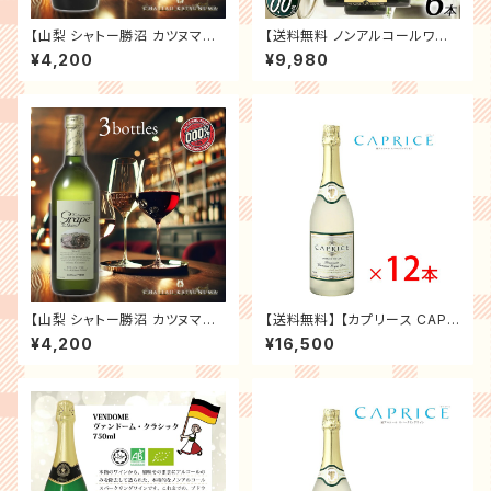
【山梨 シャトー勝沼 カツヌマグ
【送料無料 ノンアルコールワイ
レープ ノンアルコールワイン 72
ン VENDOME ヴァンドーム ク
¥4,200
¥9,980
0ml 0.00％ 3本セット】ノンア
ラシック 6本 セット】 スパークリ
ルコール ワイン 赤 ルージュ ギ
ング ワイン ドイツ産 辛口 750
フト プレゼント お祝い お礼 贈
ml お祝い パーティー 記念日
り物 パーティー
贈り物 ギフト プレゼント 箱買い
ケース買い
【山梨 シャトー勝沼 カツヌマグ
【送料無料】 【カプリース CAPR
レープ ノンアルコールワイン 72
ISE ノンアルコール スパークリ
¥4,200
¥16,500
0ml 0.00％ 3本セット】ノンア
ング ワイン 12本 セット】 白ワイ
ルコール ワイン 白 ブラン ギフ
ン シャンパン 贈り物 記念日 パ
ト プレゼント お祝い お礼 贈り
ーティー お祝い まとめ
物 パーティー