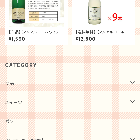
【単品】【ノンアルコールワイン】
【送料無料】 【ノンアルコールワ
【VENDOME】ヴァンドーム クラ
イン カプリース CAPRISE 9本
¥1,590
¥12,800
シック スパークリング ワイン ド
セット】 ノンアルコール スパーク
イツ産 辛口 750ml お祝い パ
リングワイン 白ワイン シャンパ
ーティー 記念日 贈り物 ギフト
ン 贈り物 記念日 パーティー お
プレゼント
祝い まとめ
CATEGORY
食品
肉・肉加工品
スイーツ
惣菜・レトルト・冷凍
麺類
洋菓子
パン
ケーキ