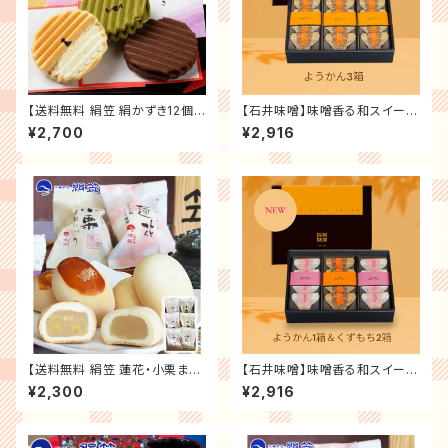
【送料無料 絹笠 絹かずき12個
【石井味噌】味噌香る和スイーツ
入】大阪土産 大阪銘菓「全国菓
の詰合せ（ようかん３箱セット）
¥2,700
¥2,916
子大博覧会受賞店 御菓子處」大
送料無料 記念日 誕生日プレゼ
阪有名御菓子店 老舗の味 和菓
ント お祝い 贈り物 お礼 ス ギフ
子 ～ギフト・手土産・御祝・内祝
ト プレゼント
【送料無料 絹笠 蓮花・小栗まん
【石井味噌】味噌香る和スイーツ
じゅう 6個入】大阪土産・大阪銘
の詰合せ（ようかん１箱＆くずも
¥2,300
¥2,916
菓「全国菓子大博覧会受賞店 御
ち２箱セット） 送料無料 記念日
菓子處」老舗の味 門真銘菓 和
誕生日プレゼント お祝い 贈り物
菓子 詰合せ まんじゅう 饅頭 餡
お礼 ス ギフト プレゼント