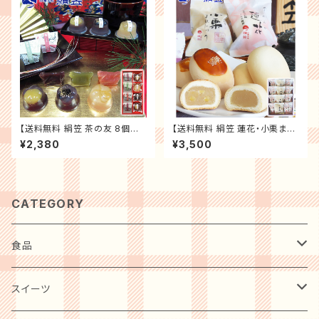
【送料無料 絹笠 茶の友 8個入】
【送料無料 絹笠 蓮花・小栗まん
大阪土産 大阪銘菓「全国菓子大
じゅう 12個入】大阪土産・大阪
¥2,380
¥3,500
博覧会受賞店 御菓子處」老舗の
銘菓「全国菓子大博覧会受賞店
味 和菓子 羊羹 ようかん 進物
御菓子處」老舗の味 門真銘菓
大阪 お土産
和菓子 詰合せ まんじゅう 饅頭
餡
CATEGORY
食品
肉・肉加工品
スイーツ