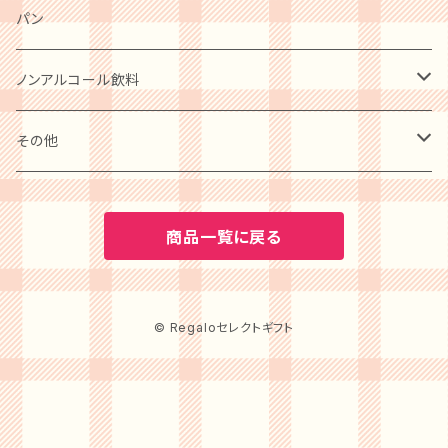
惣菜・レトルト・冷凍
麺類
洋菓子
パン
ケーキ
卵・チーズ・乳製品
和菓子
ノンアルコール飲料
クッキー
水産物・水産加工品
ビール
その他
プリン
缶詰・瓶詰
ワイン
BOOK
商品一覧に戻る
アイスクリーム
調味料
水・ソフトドリンク
カタログギフト
ゼリー・ジュレ・コンポート
© Regaloセレクトギフト