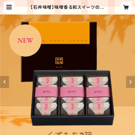
【石井味噌】味噌香る和スイーツの詰
合せ（くずもち３箱セット） 送料無料
記念日 誕生日プレゼント お祝い 贈り
物 お礼 ス ギフト プレゼント | Rega
loセレクトギフト