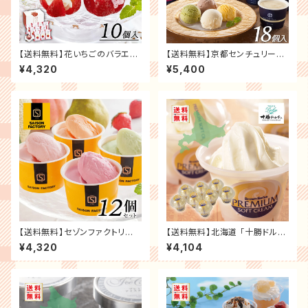
【送料無料】花いちごのバラエテ
【送料無料】京都センチュリーホ
ィアイス（博多あまおう）＜3種
テル アイスクリームギフト ＜4
¥4,320
¥5,400
類10個入＞ お祝い お礼 贈り物
種類18個入＞ お祝い お礼 贈り
誕生日 記念日 【メーカー直送
物 誕生日 記念日 【メーカー直
代引き不可】 スイーツ ギフト プ
送 代引き不可】 スイーツ ギフト
レゼント お取り寄せ
プレゼント お取り寄せ
【送料無料】セゾンファクトリ
【送料無料】北海道 「十勝ドルチ
ー 日本の名産フルーツアイス
ェ」 橋本牧場 プレミアムソフト
¥4,320
¥4,104
＜4種類12個入＞ お祝い お礼
6個 記念日 誕生日プレゼント
贈り物 誕生日 記念日 スイーツ
お祝い 内祝 贈り物 お礼【メー
ギフト プレゼント お取り寄せ
カー直送】スイーツ ギフト プレ
ゼント