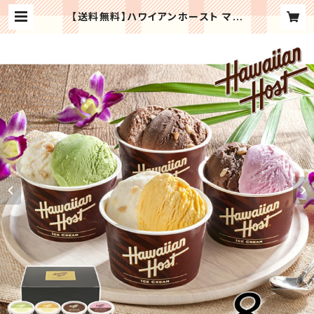
【送料無料】ハワイアンホースト マカ
デミアナッツチョコアイス ＜4種類8
個入＞ お祝い お礼 贈り物 誕生日 記
念日 【メーカー直送 代引き不可】 スイ
ーツ ギフト プレゼント お取り寄せ |
Regaloセレクトギフト