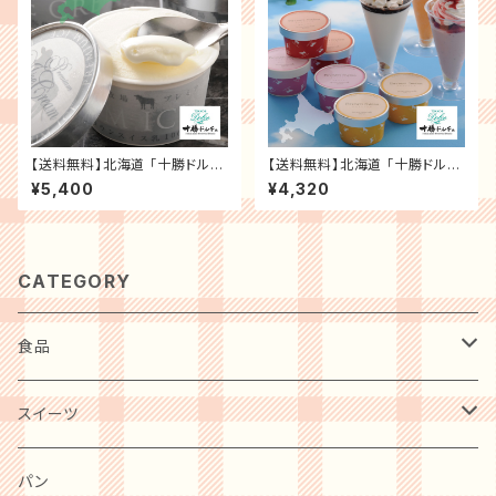
【送料無料】北海道 「十勝ドルチ
【送料無料】北海道 「十勝ドルチ
ェ」 橋本牧場 プレミアムアイ
ェ」 ブラウンスイスアイス＆十勝
¥5,400
¥4,320
ス 12個 記念日 誕生日プレゼン
パフェ 記念日 誕生日プレゼント
ト お祝い 内祝 贈り物 お礼【メ
お祝い 内祝 贈り物 お礼【メー
ーカー直送】スイーツ ギフト プ
カー直送】スイーツ ギフト プレ
レゼント
ゼント
CATEGORY
食品
肉・肉加工品
スイーツ
惣菜・レトルト・冷凍
麺類
洋菓子
パン