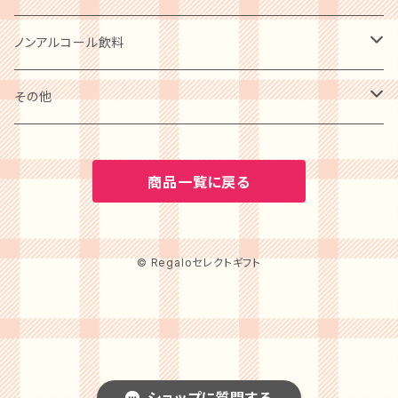
ケーキ
卵・チーズ・乳製品
和菓子
ノンアルコール飲料
クッキー
水産物・水産加工品
ビール
その他
プリン
缶詰・瓶詰
ワイン
BOOK
商品一覧に戻る
アイスクリーム
調味料
水・ソフトドリンク
カタログギフト
ゼリー・ジュレ・コンポート
© Regaloセレクトギフト