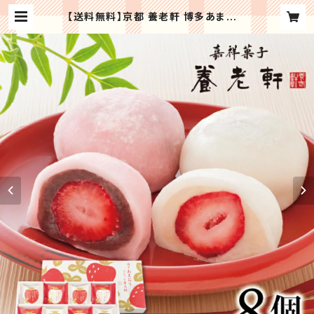
【送料無料】京都 養老軒 博多あまおう
ごろっと苺大福 ＜2種類8個入＞ お祝
い お礼 贈り物 誕生日 記念日 スイー
ツ ギフト プレゼント お取り寄せ | Re
galoセレクトギフト