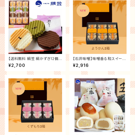
【送料無料 絹笠 絹かずき12個
【石井味噌】味噌香る和スイーツ
入】大阪土産 大阪銘菓「全国菓
の詰合せ（ようかん３箱セット）
¥2,700
¥2,916
子大博覧会受賞店 御菓子處」大
送料無料 記念日 誕生日プレゼ
阪有名御菓子店 老舗の味 和菓
ント お祝い 贈り物 お礼 ス ギフ
子 ～ギフト・手土産・御祝・内祝
ト プレゼント