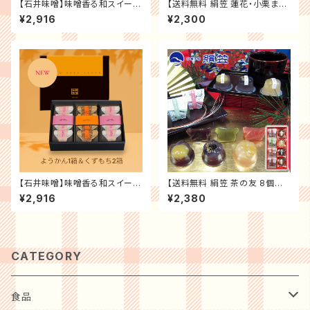
【石井味噌】味噌香る和スイーツ
【送料無料 絹笠 蓮花・小栗まん
の詰合せ（くずもち３箱セット）
じゅう 6個入】大阪土産・大阪銘
¥2,916
¥2,300
送料無料 記念日 誕生日プレゼ
菓「全国菓子大博覧会受賞店 御
ント お祝い 贈り物 お礼 ス ギフ
菓子處」老舗の味 門真銘菓 和
ト プレゼント
菓子 詰合せ まんじゅう 饅頭 餡
【石井味噌】味噌香る和スイーツ
【送料無料 絹笠 茶の友 8個入】
の詰合せ（ようかん１箱＆くずも
大阪土産 大阪銘菓「全国菓子大
¥2,916
¥2,380
ち２箱セット） 送料無料 記念日
博覧会受賞店 御菓子處」老舗の
誕生日プレゼント お祝い 贈り物
味 和菓子 羊羹 ようかん 進物
お礼 ス ギフト プレゼント
大阪 お土産
CATEGORY
食品