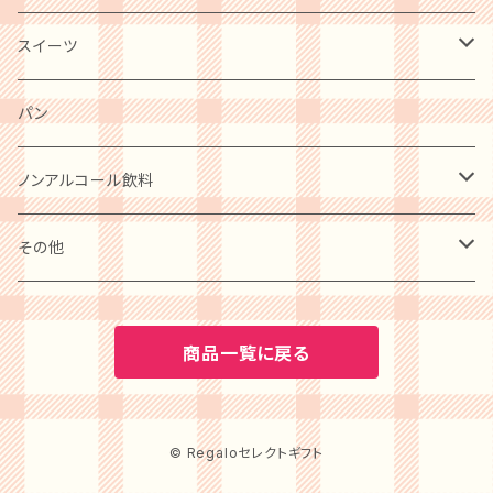
肉・肉加工品
スイーツ
惣菜・レトルト・冷凍
麺類
洋菓子
パン
ケーキ
卵・チーズ・乳製品
和菓子
ノンアルコール飲料
クッキー
水産物・水産加工品
ビール
その他
プリン
缶詰・瓶詰
ワイン
BOOK
商品一覧に戻る
アイスクリーム
調味料
水・ソフトドリンク
カタログギフト
ゼリー・ジュレ・コンポート
© Regaloセレクトギフト