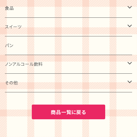
食品
肉・肉加工品
スイーツ
惣菜・レトルト・冷凍
麺類
洋菓子
パン
ケーキ
卵・チーズ・乳製品
和菓子
ノンアルコール飲料
クッキー
水産物・水産加工品
ビール
その他
プリン
缶詰・瓶詰
ワイン
BOOK
商品一覧に戻る
アイスクリーム
調味料
水・ソフトドリンク
カタログギフト
ゼリー・ジュレ・コンポート