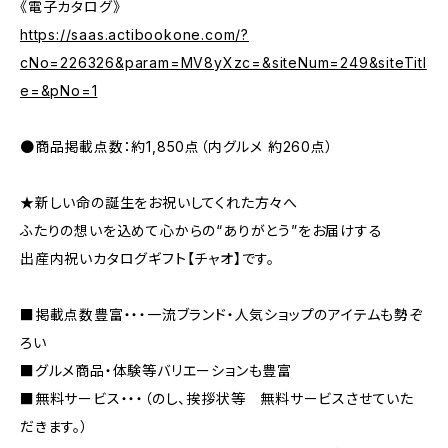
《電子カタログ》
https://saas.actibookone.com/?
cNo=226326&param=MV8yXzc=&siteNum=249&siteTitl
e=&pNo=1
●商品掲載点数：約1,850点（内グルメ 約260点）
★新しい命の誕生をお祝いしてくれた方々へ
ふたりの想いを込めて心からの“ありがとう”をお届けする
出産内祝いカタログギフト【チャオ】です。
■掲載点数豊富・・・一流ブランド・人気ショップのアイテムも勢ぞ
ろい
■グルメ商品・体験等バリエーションも豊富
■無料サービス・・・（のし、挨拶状等 無料サービスさせていた
だきます。）