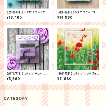
【送料無料】【カタログチョイス】
【送料無料】【カタログチョイス】
カタログギフト [ゴブラン] ギフト
カタログギフト [ツイード]ギフト
¥18,480
¥14,080
お返し 内祝い 香典返し 結婚祝
お返し 内祝い 香典返し 結婚祝
い 引出物 グルメ 出産祝い 新築
い 引出物 グルメ 出産祝い 新築
祝い 各種お祝いなど ギフト プ
祝い 各種お祝いなど ギフト プ
レゼント カタログギフト
レゼント カタログギフト
【送料無料】【カタログチョイス】
【送料無料】カタログギフト【Pre
カタログギフト [ベルベット]ギフ
sentage プレゼンテージ】「ノ
¥5,660
¥11,880
ト お返し 内祝い 香典返し 結婚
クターン」 ギフト お返し 内祝い
祝い 引出物 グルメ 出産祝い 新
香典返し 結婚祝い 引出物 グル
築祝い 各種お祝いなど ギフト
メ 出産祝い 新築祝い 各種お祝
プレゼント カタログギフト
いなど ギフト プレゼント カタロ
グギフト
CATEGORY