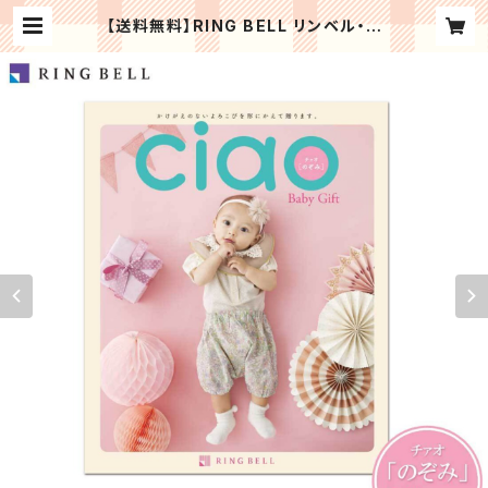
【送料無料】RING BELL リンベル・カ
タログギフト【チャオ】「のぞみ」赤ちゃ
んのご誕生 出産内祝い ちゃお カタロ
グギフト | Regaloセレクトギフト