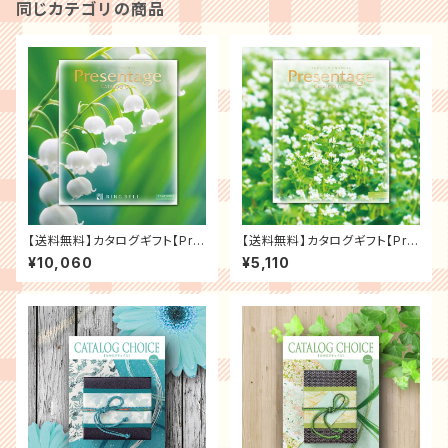
同じカテゴリの商品
【送料無料】カタログギフト【Pre
【送料無料】カタログギフト【Pre
sentage プレゼンテージ】「シ
sentage プレゼンテージ】「ジ
¥10,060
¥5,110
ンフォニー」 ギフト お返し 内祝
ャズ」 ギフト お返し 内祝い 香典
い 香典返し 結婚祝い 引出物 グ
返し 結婚祝い 引出物 グルメ 出
ルメ 出産祝い 新築祝い 各種お
産祝い 新築祝い 各種お祝いな
祝いなど ギフト プレゼント カタ
ど ギフト プレゼント カタログギ
ログギフト
フト