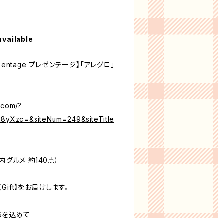
available
entage プレゼンテージ】「アレグロ」
.com/?
yXzc=&siteNum=249&siteTitle
内グルメ 約140点）
ift】をお届けします。
ちを込めて