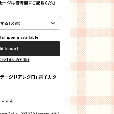
ッセージは備考欄にご記載くださ
する（必須）
l shipping available
d to cart
にお住まいの方向け
ゼンテージ】「アレグロ」 電子カタ
↓
one.com/?cNo=227070&param=MV8