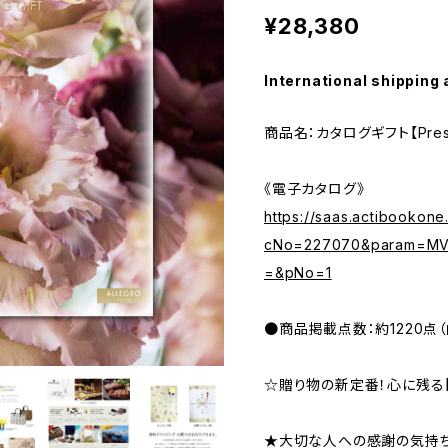
¥28,380
International shipping 
商品名：カタログギフト【Pres
《電子カタログ》
https://saas.actibookone
cNo=227070&param=MV8
=&pNo=1
●商品掲載点数：約1220点（
☆贈り物の新定番！心に残る【G
★大切な人への感謝の気持