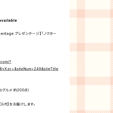
available
entage プレゼンテージ】「ノクター
.com/?
yXzc=&siteNum=249&siteTitle
グルメ 約200点）
ift】をお届けします。