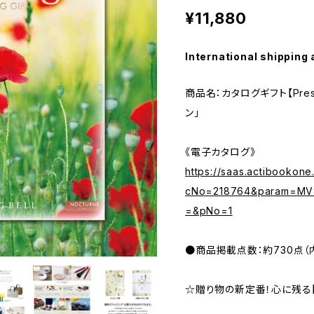
¥11,880
International shipping 
商品名：カタログギフト【Pres
ン」
《電子カタログ》
https://saas.actibookone
cNo=218764&param=MV8
=&pNo=1
●商品掲載点数：約730点（内
☆贈り物の新定番！心に残る【G