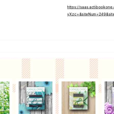
https://saas.actibooko
yXzc=&siteNum=249&sit