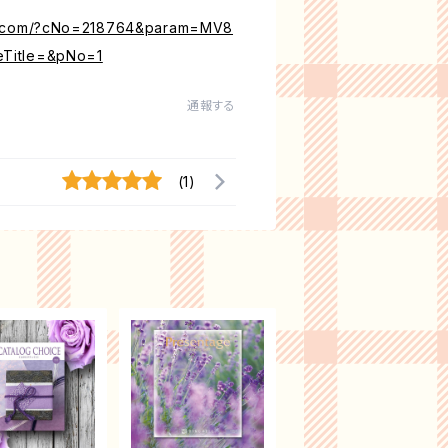
ne.com/?cNo=218764&param=MV8
eTitle=&pNo=1
通報する
(1)